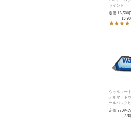
ラインド
定価
16,500
13,98
ウォルマート W
ォルマート
ールバック
定価
770
の
770