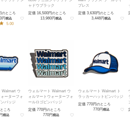
ャドウブラック
プレス
定価
16,500
定価
3,630
のところ
のところ
のところ
0
13,980
3,448
税込
税込
税込
5.00
almart ウ
ウォルマート Walmart ウ
ウォルマート Walmart ト
ウォーターフォ
ォルマートウォーターフォ
ラッカーハットピンバッジ
ピンバッジ
ールロゴピンバッジ
定価
770
のところ
770
定価
770
ところ
のところ
税込
770
税込
税込