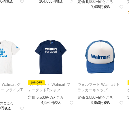
05
164,835
定価
9,900
税込
税込
のところ
9,405
税込
10%OFF
almart グ
ウォルマート Walmart フ
ウォルマート Walmart ト
ー フライズT
ォーグッドTシャツ
ラッカーキャップ
定価
5,500
定価
3,850
のところ
のところ
4,950
3,850
のところ
税込
税込
0
税込