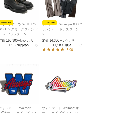
10%OFF
16%OFF
ホワイツブーツ WHITE’S
ラングラー Wrangler 00082
BOOTS スモークジャンパ
ランチャー ドレスジーン
ー 6" ブラックドム
ズ
定価
190,300
定価
14,300
のところ
のところ
171,270
11,980
税込
税込
5.00
ウォルマート Walmart
ウォルマート Walmart オ
“W”オールウェイズピンバ
ールウェイズピンバッジ