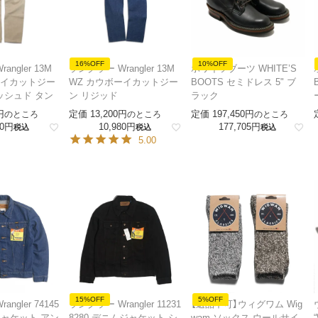
16%OFF
10%OFF
ngler 13M
ラングラー Wrangler 13M
ホワイツブーツ WHITE’S
ーイカットジー
WZ カウボーイカットジー
BOOTS セミドレス 5" ブ
ッシュド タン
ン リジッド
ラック
定価
13,200
定価
197,450
のところ
のところ
のところ
0
10,980
177,705
税込
税込
税込
5.00
15%OFF
5%OFF
ngler 74145
ラングラー Wrangler 11231
【返品不可】ウィグワム Wig
ジャケット アン
8280 デニムジャケット シ
wam ソックス ウールサイ