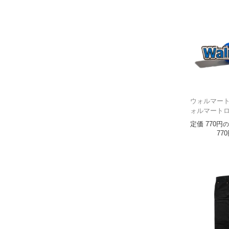
ウォルマート W
ォルマート
定価
770
の
770