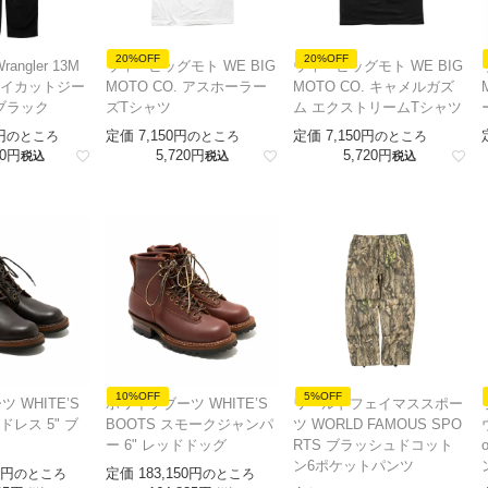
20%OFF
20%OFF
ngler 13M
ウィービッグモト WE BIG
ウィービッグモト WE BIG
ーイカットジー
MOTO CO. アスホーラー
MOTO CO. キャメルガズ
ブラック
ズTシャツ
ム エクストリームTシャツ
定価
7,150
定価
7,150
のところ
のところ
のところ
0
5,720
5,720
税込
税込
税込
10%OFF
5%OFF
 WHITE’S
ホワイツブーツ WHITE’S
ワールドフェイマススポー
ドレス 5" ブ
BOOTS スモークジャンパ
ツ WORLD FAMOUS SPO
ー 6" レッドドッグ
RTS ブラッシュドコット
ン6ポケットパンツ
定価
183,150
のところ
のところ