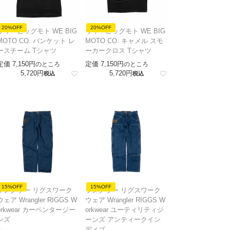
20%OFF
20%OFF
ウィービッグモト WE BIG
ウィービッグモト WE BIG
MOTO CO. バンケット レ
MOTO CO. キャメル スモ
ースチーム Tシャツ
ーカークロス Tシャツ
定価
7,150
定価
7,150
のところ
のところ
5,720
5,720
税込
税込
15%OFF
15%OFF
ラングラー リグスワーク
ラングラー リグスワーク
ウェア Wrangler RIGGS W
ウェア Wrangler RIGGS W
orkwear カーペンタージー
orkwear ユーティリティジ
ンズ
ーンズ アンティークイン
ディゴ