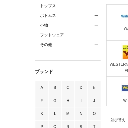
トップス
ボトムス
小物
Wa
フットウェア
その他
WESTERN
E
ブランド
A
B
C
D
E
Wr
F
G
H
I
J
K
L
M
N
O
並び替え
P
Q
R
S
T