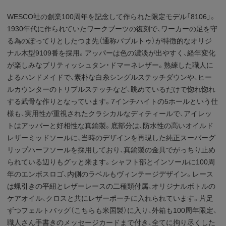
WESCO社の創業100周年を記念して作られた限定モデル「8106」。
1930年代に作られていたワークブーツの復刻で、ワーカーの足を守
る為のぽってりとしたつま先（通称バブルトゥ）が特徴的なオリジ
ナル木型9109番を採用。アッパーは色の濃淡が出やすく、経年変化
が楽しみなブリティッシュタン・ドマーネレザー。熟練した職人に
よるハンドメイドで、素朴な白糸シングルステッチダウンや、ヒー
ルカウンターのトリプルステッチなど、眺めているだけで惚れ惚れ
する武骨な作りとなっています。7インチハイトの5ホールという仕
様も、実用性が重視されたクラシカルなディティールで、アイレッ
トはアッパーと好相性な真鍮製。底部分は、防水性の高いオイルド
レザーミッドソールに、当時のデザインを再現した純正スーパーグ
リップハーフソールを採用しており、真鍮製の金具でがっちり止め
られている辺りもグッと来ます。シャフト部とインソールに100周
年のエンボスロゴ、内側のラベルもヴィンテージデザイン。レース
は蝋引きの平紐とレザーレースの二種類付属、オリジナルボトルの
ケアオイル、クロスと共にレザーポーチに入れられています。片足
ずつフェルトバッグ（こちらも米国製）に入り、外箱も100周年限定、
職人さん手書きのメッセージカードまで付き、全てに拘り尽くした