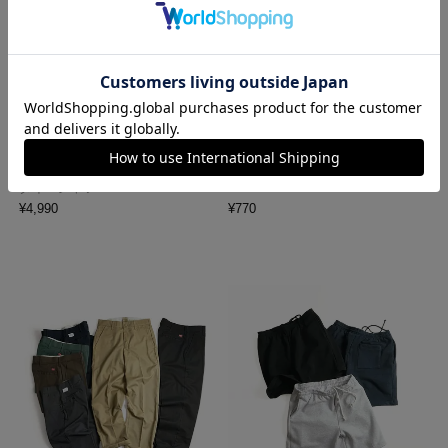
ロサンゼルスアパレル LOSANGE
ハバハンク HAV-A-HANK バンダ
LES APPAREL 1203GD 8.5オンス
ナ アメリカ製 トラディショナル
半袖 バインディング ガーメント
ペイズリーTHE BANDANNA COM
ダイ Tシャツ
PANY
¥
4,990
¥
770