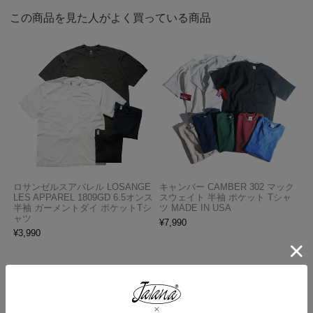
この商品を見た人がよく買っている商品
ロサンゼルスアパレル LOSANGE
キャンバー CAMBER 302 マック
LES APPAREL 1809GD 6.5オンス
スウェイト 半袖 ポケット Tシャ
半袖 ガーメントダイ ポケットTシ
ツ MADE IN USA
ャツ
¥
7,990
¥
3,990