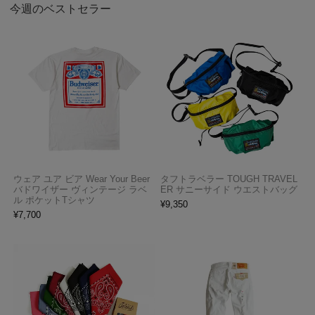
今週のベストセラー
ウェア ユア ビア Wear Your Beer
タフトラベラー TOUGH TRAVEL
バドワイザー ヴィンテージ ラベ
ER サニーサイド ウエストバッグ
ル ポケットTシャツ
¥
9,350
¥
7,700