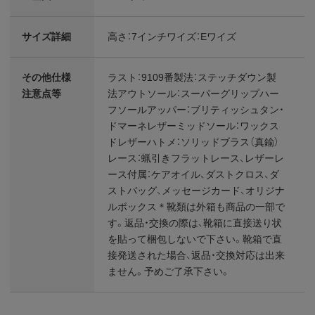
サイズ詳細
高さ：7インチワイズ：Eワイズ
その他仕様
ラスト：9109番製法：ステッチダウン製
注意点等
法アウトソール：スーパーグリップハー
フソールアッパー：ブリティッシュタン・
ドマーネレザーミッドソール：ワックス
ドレザーハトメ：ソリッドブラス（真鍮）
レース：蝋引きフラットレース、レザーレ
ース付属：ケアオイル、ダストクロス、ダ
ストバッグ、メッセージカード、オリジナ
ルボックス＊靴類は外箱も商品の一部で
す。返品・交換の際は、靴箱に直接送り状
を貼って梱包しないで下さい。靴箱で直
接発送された場合、返品・交換対応は出来
ません。予めご了承下さい。