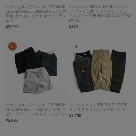
ロサンゼルスアパレル LOSANGE
ハバハンク HAV-A-HANK バンダ
LES APPAREL 1809GD 6.5オンス
ナ アメリカ製 トラディショナル
半袖 ガーメントダイ ポケットTシ
ペイズリーTHE BANDANNA COM
ャツ
PANY
¥
3,990
¥
770
ロサンゼルスアパレル LOSANGE
レッドキャップ REDKAP #PT20
LES APPAREL HF02 14オンス ヘ
インダストリアル ワークパンツ
ビーフリース スウェットショーツ
¥
7,700
¥
5,990