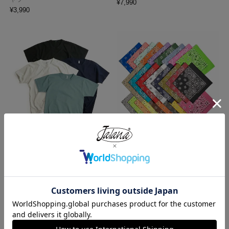
¥
7,990
¥
3,990
ロサンゼルスアパレル LOSANGE
ハバハンク HAV-A-HANK バンダ
LES APPAREL 1203GD 8.5オンス
ナ アメリカ製 トラディショナル
半袖 バインディング ガーメント
ペイズリーTHE BANDANNA COM
ダイ Tシャツ
PANY
¥
4,990
¥
770