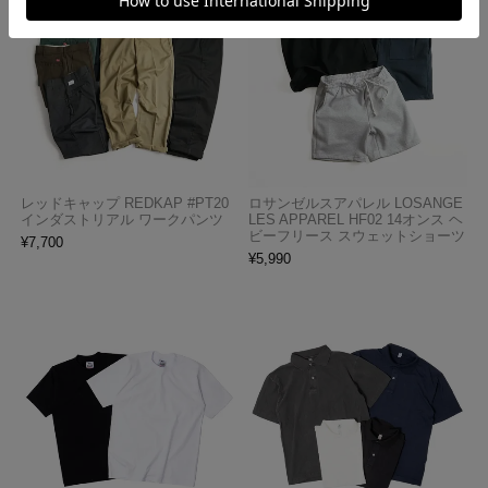
レッドキャップ REDKAP #PT20
ロサンゼルスアパレル LOSANGE
インダストリアル ワークパンツ
LES APPAREL HF02 14オンス ヘ
ビーフリース スウェットショーツ
¥
7,700
¥
5,990