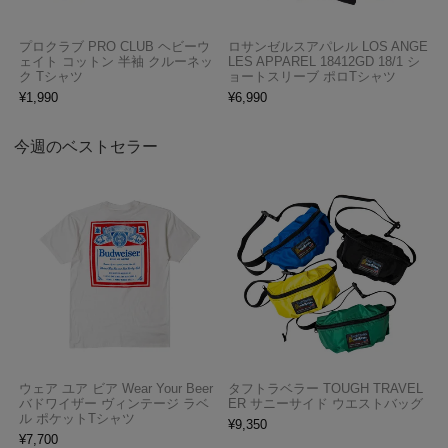
プロクラブ PRO CLUB ヘビーウ
ロサンゼルスアパレル LOS ANGE
ェイト コットン 半袖 クルーネッ
LES APPAREL 18412GD 18/1 シ
ク Tシャツ
ョートスリーブ ポロTシャツ
¥
1,990
¥
6,990
今週のベストセラー
ウェア ユア ビア Wear Your Beer
タフトラベラー TOUGH TRAVEL
バドワイザー ヴィンテージ ラベ
ER サニーサイド ウエストバッグ
ル ポケットTシャツ
¥
9,350
¥
7,700