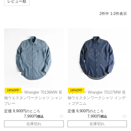
レビュー順
2
件中
1
-
2
件表示
19%OFF
19%OFF
ラングラー Wrangler 70136MW 長
ラングラー Wrangler 70127MW 長
袖ウエスタンワークシャツ シャン
袖ウエスタンワークシャツ インデ
ブレー
ィゴデニム
定価
9,900
定価
9,900
のところ
のところ
7,990
7,990
税込
税込
在庫切れ
在庫切れ