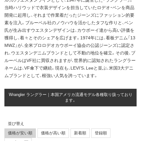
ル」のウエスタンラインとして、1947年に誕生した「ラングラー」。
当時ハリウッドで衣装デザインを担当していたロデオ・ベンを商品
開発に起用し、それまで作業着だったジーンズにファッション的要
素を注入。ブルーベル社のノウハウを活かしたタフな作りと、ベン
氏が生み出すウエスタンデザインは、カウボーイ達から高い評価を
獲得し、着々とそのシェアを広げます。1974年には、看板デニム「13
MWZ」が、全米プロロデオカウボーイ協会の公認ジーンズに認定さ
れ、ウエスタンデニムブランドとして不動の地位を確立。その後、ブ
ルーベルはVF社に買収されますが、世界的に認知されたラングラー
ネームは、VF傘下で継続。現在も、LEVI'S、Leeと並ぶ、米国3大デニ
ムブランドとして、根強い人気を誇っています。
Wrangler ラングラー｜本国アメリカ流通モデル各種取り扱っており
ます。
並び替え
価格が安い順
価格が高い順
新着順
登録順