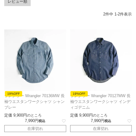
レビュー順
2
件中
1
-
2
件表示
19%OFF
19%OFF
ラングラー Wrangler 70136MW 長
ラングラー Wrangler 70127MW 長
袖ウエスタンワークシャツ シャン
袖ウエスタンワークシャツ インデ
ブレー
ィゴデニム
定価
9,900
定価
9,900
のところ
のところ
7,990
7,990
税込
税込
在庫切れ
在庫切れ