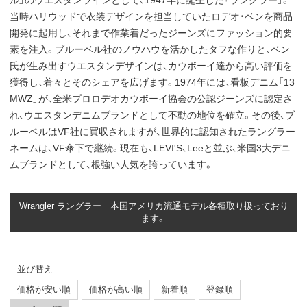
ル」のウエスタンラインとして、1947年に誕生した「ラングラー」。
当時ハリウッドで衣装デザインを担当していたロデオ・ベンを商品
開発に起用し、それまで作業着だったジーンズにファッション的要
素を注入。ブルーベル社のノウハウを活かしたタフな作りと、ベン
氏が生み出すウエスタンデザインは、カウボーイ達から高い評価を
獲得し、着々とそのシェアを広げます。1974年には、看板デニム「13
MWZ」が、全米プロロデオカウボーイ協会の公認ジーンズに認定さ
れ、ウエスタンデニムブランドとして不動の地位を確立。その後、ブ
ルーベルはVF社に買収されますが、世界的に認知されたラングラー
ネームは、VF傘下で継続。現在も、LEVI'S、Leeと並ぶ、米国3大デニ
ムブランドとして、根強い人気を誇っています。
Wrangler ラングラー｜本国アメリカ流通モデル各種取り扱っており
ます。
並び替え
価格が安い順
価格が高い順
新着順
登録順