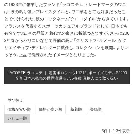
の1933年に創業したブランド「ラコステ」。トレードマークのワニ
は、彼の粘り強いプレイスタイルと、ワニ革をとても好きだったこ
とでつけられた、彼のニックネーム”クロコダイル”からきています。
フランスを代表するスポーツカジュアルブランドとして、日本でも
有名ですね。その品質と着心地の良さは折紙つきですが、さらに200
2年春からパリコレなどで評価の高い「クリストフ・ルメール」がク
リエイティブ・ディレクターに就任し、コレクションを展開。よりい
っそう、上品で洗練されたイメージとなりました。
LACOSTE ラコステ ｜ 定番ポロシャツL1212、ボーイズモデルPJ290
9他 日本未発売の世界流通モデル各種 直輸入にて取り扱い
並び替え
価格が安い順
価格が高い順
新着順
登録順
レビュー順
3
件中
1
-
3
件表示