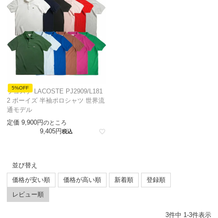
5%OFF
ラコステ LACOSTE PJ2909/L181
2 ボーイズ 半袖ポロシャツ 世界流
通モデル
定価
9,900
のところ
9,405
税込
並び替え
価格が安い順
価格が高い順
新着順
登録順
レビュー順
3
件中
1
-
3
件表示