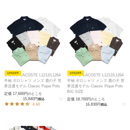
10%OFF
10%OFF
ラコステ LACOSTE L1212/L1264
ラコステ LACOSTE L1212/L1264
半袖 ポロシャツ メンズ 鹿の子 世
半袖 ポロシャツ メンズ 鹿の子 世
界流通モデル Classic Pique Polo
界流通モデル Classic Pique Polo
BIG SIZE
定価
17,600
のところ
15,840
定価
18,700
税込
のところ
4.60
16,830
税込