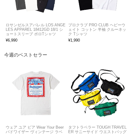
ロサンゼルスアパレル LOS ANGE
プロクラブ PRO CLUB ヘビーウ
LES APPAREL 18412GD 18/1 シ
ェイト コットン 半袖 クルーネッ
ョートスリーブ ポロTシャツ
ク Tシャツ
¥
6,990
¥
1,990
今週のベストセラー
ウェア ユア ビア Wear Your Beer
タフトラベラー TOUGH TRAVEL
バドワイザー ヴィンテージ ラベ
ER サニーサイド ウエストバッグ