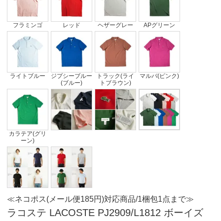
フラミンゴ
レッド
ヘザーグレー
APグリーン
ライトブルー
ジプシーブルー
トラック(ライ
マルバ(ピンク)
(ブルー)
トブラウン)
カラテア(グリ
ーン)
≪ネコポス(メール便185円)対応商品/1梱包1点まで≫
ラコステ LACOSTE PJ2909/L1812 ボーイズ