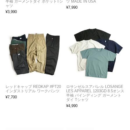
半袖 ガーメントダイ ポケットTシ
ツ MADE IN USA
ャツ
¥
7,990
¥
3,990
レッドキャップ REDKAP #PT20
ロサンゼルスアパレル LOSANGE
インダストリアル ワークパンツ
LES APPAREL 1203GD 8.5オンス
半袖 バインディング ガーメント
¥
7,700
ダイ Tシャツ
¥
4,990