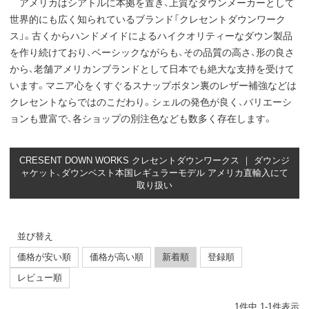
アメリカはシアトルに本拠を置き、上質なダウンメーカーとして
世界的にも広く知られているブランド「クレセントダウンワーク
ス」。古くからハンドメイドによるハイクオリティーなダウン製品
を作り続けており、ベーシックながらも、その品質の高さ、形の良さ
から、老舗アメリカンブランドとして日本でも絶大な支持を受けて
います。マニア心をくすぐるスナップボタン裏のレザー補強などは
クレセントならではのこだわり。シェルの発色が良く、バリエーシ
ョンも豊富で、各ショップの別注色なども数多く存在します。
CRESENT DOWN WORKS クレセントダウンワークス ｜ ダウンジ
ャケット、ダウンベスト本国レギュラーモデル アメリカ直輸入にて
取り扱い
並び替え
価格が安い順
価格が高い順
新着順
登録順
レビュー順
1
件中
1
-
1
件表示