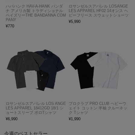
ハバハンク HAV-A-HANK バンダ
ロサンゼルスアパレル LOSANGE
ナ アメリカ製 トラディショナル
LES APPAREL HF02 14オンス ヘ
ペイズリーTHE BANDANNA COM
ビーフリース スウェットショーツ
PANY
¥
5,990
¥
770
ロサンゼルスアパレル LOS ANGE
プロクラブ PRO CLUB ヘビーウ
LES APPAREL 18412GD 18/1 シ
ェイト コットン 半袖 クルーネッ
ョートスリーブ ポロTシャツ
ク Tシャツ
¥
6,990
¥
1,990
今週のベストセラー