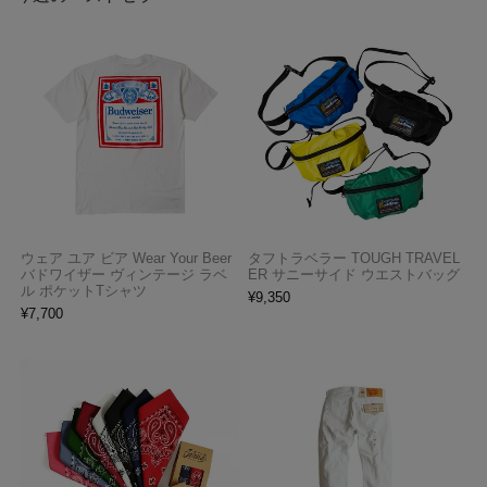
ウェア ユア ビア Wear Your Beer
タフトラベラー TOUGH TRAVEL
バドワイザー ヴィンテージ ラベ
ER サニーサイド ウエストバッグ
ル ポケットTシャツ
¥
9,350
¥
7,700