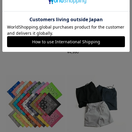
レッドキャップ REDKAP #PT20
ロサンゼルスアパレル LOSANGE
インダストリアル ワークパンツ
LES APPAREL 1203GD 8.5オンス
半袖 バインディング ガーメント
¥
7,700
ダイ Tシャツ
¥
4,990