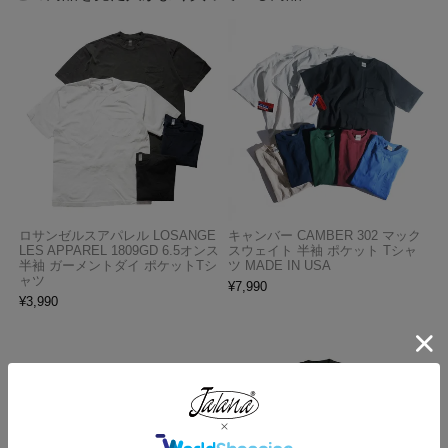
ロサンゼルスアパレル LOSANGE
キャンバー CAMBER 302 マック
LES APPAREL 1809GD 6.5オンス
スウェイト 半袖 ポケット Tシャ
半袖 ガーメントダイ ポケットTシ
ツ MADE IN USA
ャツ
¥
7,990
¥
3,990