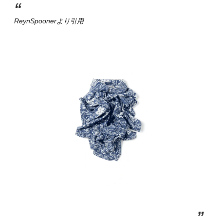
“
ReynSpoonerより引用
”