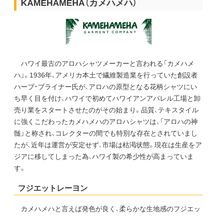
KAMEHAMEHA（カメハメハ）
ハワイ最古のアロハシャツメーカーと言われる「カメハメ
ハ」。1936年、アメリカ本土で繊維製造業を行っていた創設者
ハーブ・ブライナー氏が、アロハの原型となる花柄シャツにい
ち早く目を付け、ハワイで初めてハワイアンアパレル工場と卸
売り業をスタートさせたのがその始まり。品質、テキスタイル
に強くこだわったカメハメハのアロハシャツは、「アロハの神
髄」と称され、コレクターの間でも特別な存在とされていまし
たが、近年は運営が安定せず、市場は枯渇状態。現在は生産をア
ジアに移してしまった為、ハワイ製の希少性が高まっていま
す。
フジエットレーヨン
カメハメハと言えば発色が良く、柔らかな生地感のフジエッ