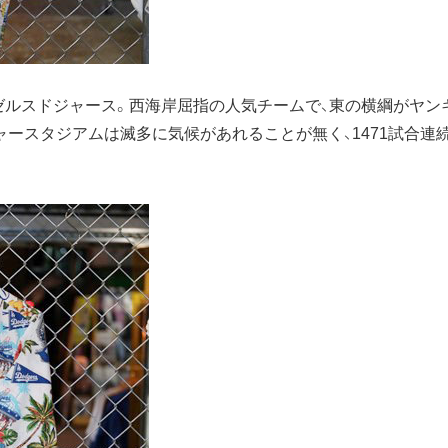
ンゼルスドジャース。西海岸屈指の人気チームで、東の横綱がヤ
ースタジアムは滅多に気候があれることが無く、1471試合連