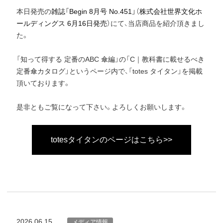
本日発売の
雑誌「Begin 8月号 No.451」（株式会社世界文化ホ
ールディングス 6月16日発売）
にて、当店商品を紹介頂きまし
た。
「知って得する 定番のABC 傘編」の「C｜教科書に載せるべき
定番傘カタログ」というページ内で、「totes タイタン」を掲載
頂いております。
是非ともご覧になって下さい。よろしくお願いします。
totesタイタンのページはこちら>>
2026.06.15
メディア情報