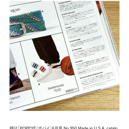
雑誌「POPEYE（ポパイ）6月号 No.950 Made in U.S.A. catalo