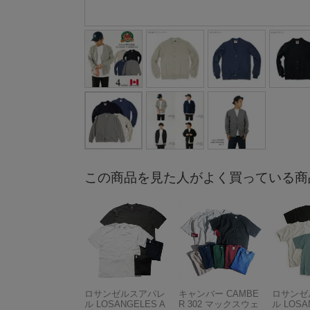
この商品を見た人がよく買っている商
ロサンゼルスアパレ
キャンバー CAMBE
ロサンゼ
ル LOSANGELES A
R 302 マックスウェ
ル LOSA