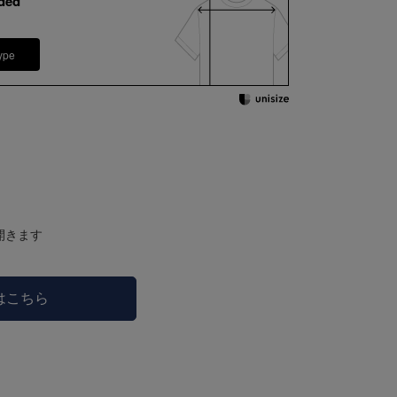
ded
ype
開きます
はこちら