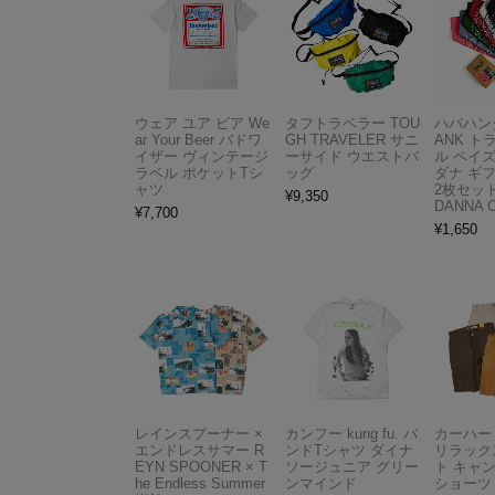
ウェア ユア ビア We
タフトラベラー TOU
ハバハンク
ar Your Beer バドワ
GH TRAVELER サニ
ANK 
イザー ヴィンテージ
ーサイド ウエストバ
ル ペイ
ラベル ポケットTシ
ッグ
ダナ ギ
ャツ
2枚セット
¥
9,350
DANNA 
¥
7,700
¥
1,650
レインスプーナー ×
カンフー kung fu. バ
カーハート 
エンドレスサマー R
ンドTシャツ ダイナ
リラック
EYN SPOONER × T
ソージュニア グリー
ト キャ
he Endless Summer
ンマインド
ショーツ