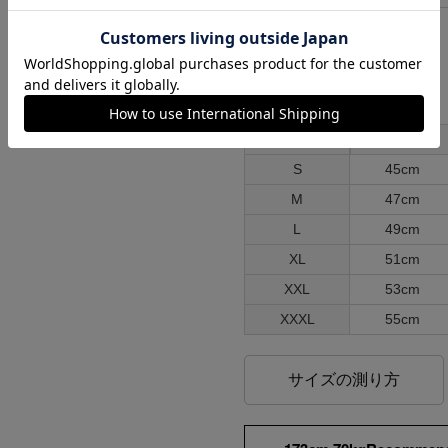
ンプ ロゴ＆ベンチ
¥
5,747
各部実寸平均値
サイズはUSA表記となります
サイズ
肩幅
S
45cm
M
47cm
L
49cm
XL
51cm
XXL
53cm
XXXL
55cm
サイズの測り方