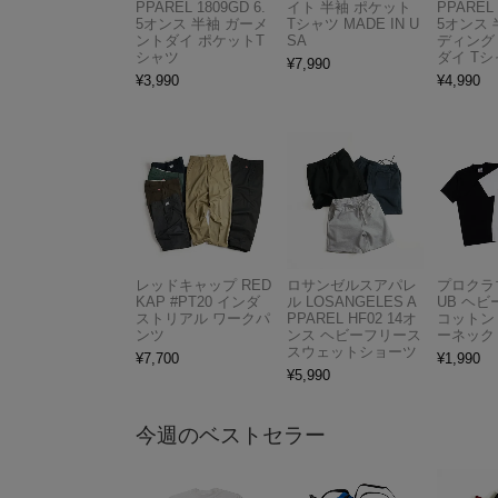
PPAREL 1809GD 6.
イト 半袖 ポケット
PPAREL 
5オンス 半袖 ガーメ
Tシャツ MADE IN U
5オンス 
ントダイ ポケットT
SA
ディング
シャツ
ダイ Tシ
¥
7,990
¥
3,990
¥
4,990
レッドキャップ RED
ロサンゼルスアパレ
プロクラブ
KAP #PT20 インダ
ル LOSANGELES A
UB ヘ
ストリアル ワークパ
PPAREL HF02 14オ
コットン
ンツ
ンス ヘビーフリース
ーネック
スウェットショーツ
¥
7,700
¥
1,990
¥
5,990
今週のベストセラー