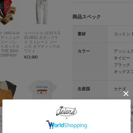
商品スペック
 HAV-A-H
リーバイス LEVI’S 5
素材
コットン 
トラディショナ
01-0651 ボタンフラ
ズリー バン
イ ストレート ジー
フトボックス
ンズ オプティックホ
カラー
アッシュ
THE BAN
ワイト
COMPANY
¥
13,980
ネイビー
ブラック
オックス
生産国
カナダ
その他仕様
サイズは
注意点等
を含みま
Carhartt
アメリカンクラシッ
※当店扱
スドフィッ
クス AMERICAN CL
ンバスワーク
ASSICS ムービーT
ィット）と
シャツ フォレストガ