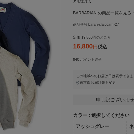
別注色
BARBARIAN の商品一覧を見る 
商品番号
baran-claiccarn-27
定価
19,800
のところ
16,800
税込
840
ポイント進呈
この地域へのお届け日は表示できま
東京都
お届け先を変更
申し訳ございませ
カラー
選択してください
アッシュグレー