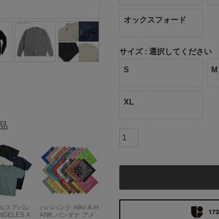
オックスフォード
サイズ
選択してください
S
M
XL
品
ルスアパレ
ハバハンク HAV-A-H
173
NGELES A
ANK バンダナ アメ