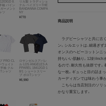
1203GD 8.
リカ製 トラディショ
半袖 バイン
ナル ペイズリーTHE
 ガーメント
BANDANNA COMPA
ャツ
NY
¥
770
商品説明
ラグビーシャツと共に古く
ン。シルエットは、細過ぎず
オンスのヘビーコットンニッ
持ちいい肌触り。12針/in
 PRO CL
ロサンゼルスアパレ
ビーウェイト
ル LOS ANGELES A
るので、耐久性も抜群です。
 半袖 クル
PPAREL 18412GD 1
 Tシャツ
8/1 ショートスリー
な一枚。ギュっと目の詰まっ
ブ ポロTシャツ
カーディガンでは味わう事
¥
6,990
こちらは当店別注のソリッ
かなり重宝します。