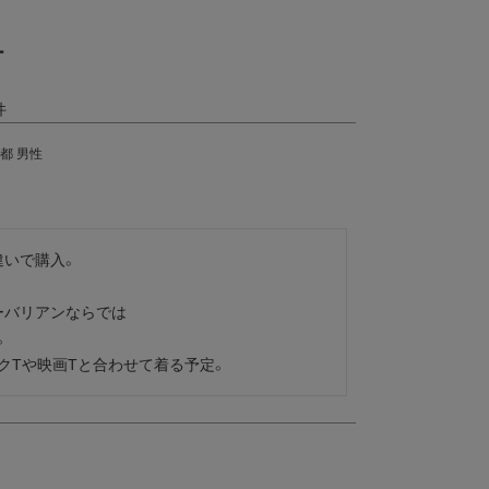
ー
都
男性
いで購入。

バリアンならでは



クTや映画Tと合わせて着る予定。