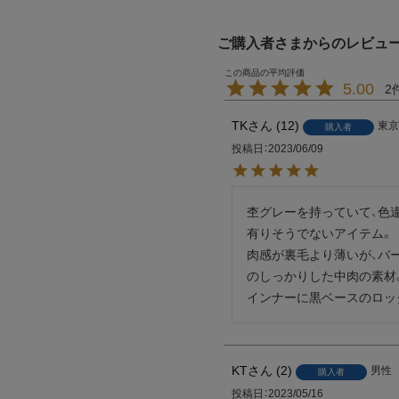
ご購入者さまからのレビュ
5.00
2
TK
12
東京
購入者
投稿日
2023/06/09
杢グレーを持っていて、色違
有りそうでないアイテム。

肉感が裏毛より薄いが、バー
のしっかりした中肉の素材。
インナーに黒ベースのロッ
KT
2
男性
購入者
投稿日
2023/05/16