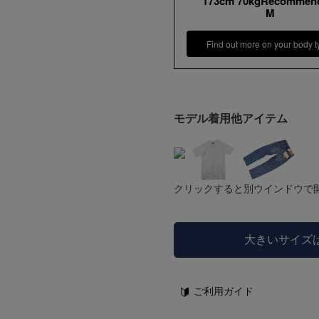
173cm 70kgRecommen
M
Find out more on your body t
モデル着用他アイテム
クリックすると別ウインドウで
大きいサイズ
ご利用ガイド