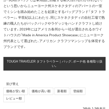
が「民間のバッグでは軍用品に匹敵する耐久性のものが作れない」
という思いからニューヨーク州スケネクタディのアパートの一室
でミシンを踏み始めたことを起源とするバッグブランド「タフ トラ
ベラー」。半世紀以上にわたり、同じスケネクタディの自社工場で熟
練の職人たちがバックパックやラゲッジをハンドクラフトし続け
ています。2019年にはアメリカ各州から一社が選出されるホワイ
トハウスの「Made in America Product Showcase」にニューヨーク
州代表として選ばれた、アメリカン クラフツマンシップを体現する
ブランドです。
TOUGH TRAVELER タフトラベラー｜バッグ、ポーチ他 各種取り扱
い。
並び替え
価格が安い順
価格が高い順
新着順
登録順
レビュー順
3
件中
1
-
3
件表示