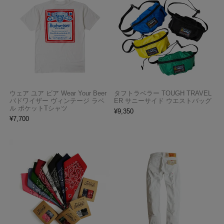
ウェア ユア ビア Wear Your Beer
タフトラベラー TOUGH TRAVEL
バドワイザー ヴィンテージ ラベ
ER サニーサイド ウエストバッグ
ル ポケットTシャツ
¥
9,350
¥
7,700