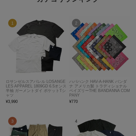
ロサンゼルスアパレル LOSANGE
ハバハンク HAV-A-HANK バンダ
LES APPAREL 1809GD 6.5オンス
ナ アメリカ製 トラディショナル
半袖 ガーメントダイ ポケットTシ
ペイズリーTHE BANDANNA COM
ャツ
PANY
¥
3,990
¥
770