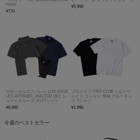
PANY
¥
5,990
¥
770
ロサンゼルスアパレル LOS ANGE
プロクラブ PRO CLUB ヘビーウ
LES APPAREL 18412GD 18/1 シ
ェイト コットン 半袖 クルーネッ
ョートスリーブ ポロTシャツ
ク Tシャツ
¥
6,990
¥
1,990
今週のベストセラー