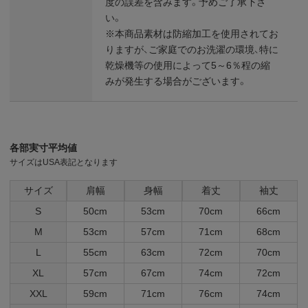
度の誤差を含みます。予めご了承下さ
い。
※本商品素材は防縮加工を使用されてお
りますが、ご家庭でのお洗濯の環境、特に
乾燥機等の使用によって5～6％程の縮
みが発生する場合がございます。
各部実寸平均値
サイズはUSA表記となります
サイズ
肩幅
身幅
着丈
袖丈
S
50cm
53cm
70cm
66cm
M
53cm
57cm
71cm
68cm
L
55cm
63cm
72cm
70cm
XL
57cm
67cm
74cm
72cm
XXL
59cm
71cm
76cm
74cm