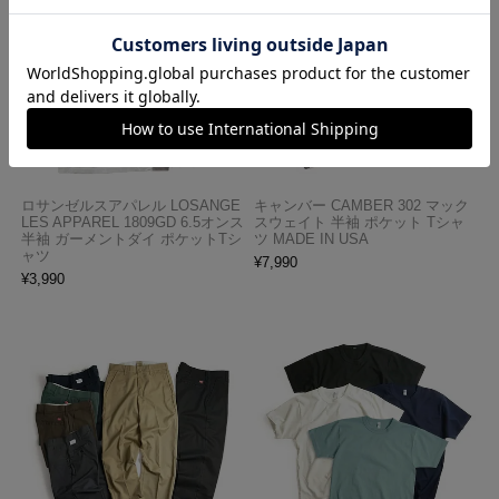
ロサンゼルスアパレル LOSANGE
キャンバー CAMBER 302 マック
LES APPAREL 1809GD 6.5オンス
スウェイト 半袖 ポケット Tシャ
半袖 ガーメントダイ ポケットTシ
ツ MADE IN USA
ャツ
¥
7,990
¥
3,990