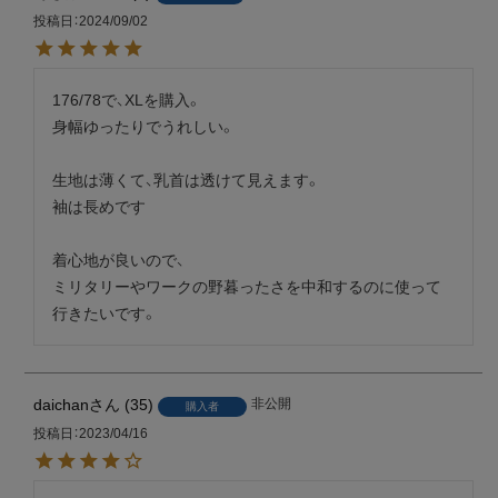
投稿日
2024/09/02
176/78で、XLを購入。

身幅ゆったりでうれしい。

生地は薄くて、乳首は透けて見えます。

袖は長めです

着心地が良いので、

ミリタリーやワークの野暮ったさを中和するのに使って
行きたいです。
daichan
35
非公開
購入者
投稿日
2023/04/16