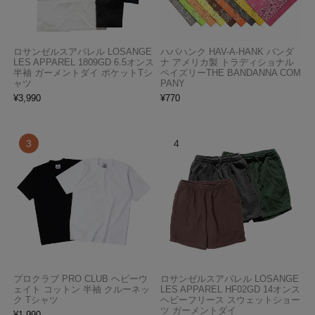
ロサンゼルスアパレル LOSANGE
ハバハンク HAV-A-HANK バンダ
LES APPAREL 1809GD 6.5オンス
ナ アメリカ製 トラディショナル
半袖 ガーメントダイ ポケットTシ
ペイズリーTHE BANDANNA COM
ャツ
PANY
¥
3,990
¥
770
プロクラブ PRO CLUB ヘビーウ
ロサンゼルスアパレル LOSANGE
ェイト コットン 半袖 クルーネッ
LES APPAREL HF02GD 14オンス
ク Tシャツ
ヘビーフリース スウェットショー
ツ ガーメントダイ
¥
1,990