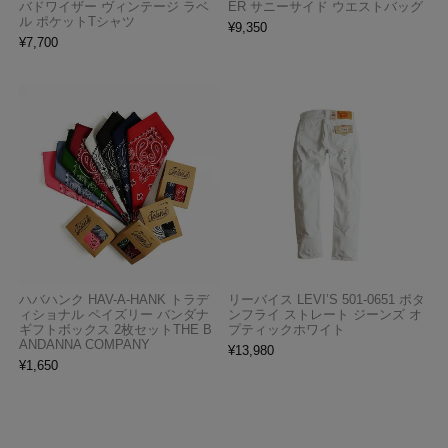
バドワイザー ヴィンテージ ラベ
ER サニーサイド ウエストバッグ
ル ポケットTシャツ
¥
9,350
¥
7,700
ハバハンク HAV-A-HANK トラデ
リーバイス LEVI’S 501-0651 ボタ
ィショナル ペイズリー バンダナ
ンフライ ストレート ジーンズ オ
ギフトボックス 2枚セットTHE B
プティックホワイト
ANDANNA COMPANY
¥
13,980
¥
1,650