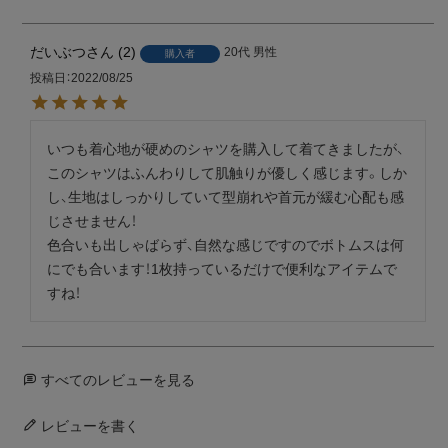
だいぶつ
2
20代
男性
購入者
投稿日
2022/08/25
いつも着心地が硬めのシャツを購入して着てきましたが、
このシャツはふんわりして肌触りが優しく感じます。しか
し、生地はしっかりしていて型崩れや首元が緩む心配も感
じさせません！

色合いも出しゃばらず、自然な感じですのでボトムスは何
にでも合います！1枚持っているだけで便利なアイテムで
すね！
すべてのレビューを見る
レビューを書く