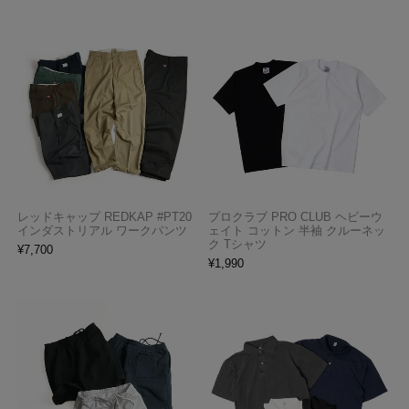
レッドキャップ REDKAP #PT20
プロクラブ PRO CLUB ヘビーウ
インダストリアル ワークパンツ
ェイト コットン 半袖 クルーネッ
ク Tシャツ
¥
7,700
¥
1,990