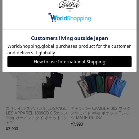
HOME
MADE IN JAPAN
ジャラーナ Jalana ハーマンオークレザーベルト #501
この商品を見た人がよく買っている商品
ロサンゼルスアパレル LOSANGE
キャンバー CAMBER 302 マック
LES APPAREL 1809GD 6.5オンス
スウェイト 半袖 ポケット Tシャ
半袖 ガーメントダイ ポケットTシ
ツ MADE IN USA
ャツ
¥
7,990
¥
3,990