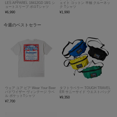
LES APPAREL 18412GD 18/1 シ
ェイト コットン 半袖 クルーネッ
ョートスリーブ ポロTシャツ
ク Tシャツ
¥
6,990
¥
1,990
今週のベストセラー
ウェア ユア ビア Wear Your Beer
タフトラベラー TOUGH TRAVEL
バドワイザー ヴィンテージ ラベ
ER サニーサイド ウエストバッグ
ル ポケットTシャツ
¥
9,350
¥
7,700