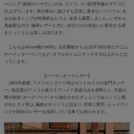
ージング（銀面のツヤだし）のみ、フノリ、コバ処理等施さずラフに
仕上げています。革の厚みに負けずも主張し過ぎないバックル、丸
みのあるトップが特徴的なビスと、金具も厳選しました。いずれも
真鍮製なので、極厚レザーと共に、自分だけの色合いに変化する様
をじっくりとお楽しみ頂けます。
こちらは40mm幅の#501。当店看板ボトムLEVI'S501等のデニム
やペインターパンツなど、タフなボトムにマッチする仕上がりとな
っています。
【ハーマンオークレザー】
1881年創業、アメリカミズーリ州はセントルイスの名門タンナ
ー。高品質のアメリカ産ステアハイド原皮のみを原料とし、天然の
樫の樹皮（オークバーク）から抽出されたタンニンでゆっくりと鞣
されたヌメ革は、繊維がギッシリと詰まり、非常に堅牢。レッドウイ
ングが同社のレザーを採用している事でも知られます。