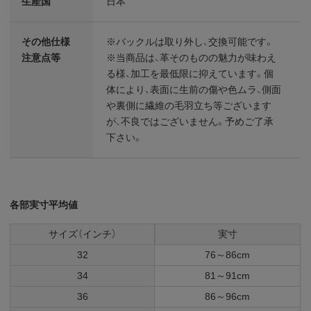
生産国
日本
その他仕様
※バックルは取り外し、交換可能です。
注意点等
※当商品は、革そのものの魅力が味わえ
る様、加工を最低限に抑えています。個
体により、表面に生前の傷や色ムラ、側面
や裏側に繊維の毛羽立ち等ございます
が、不良ではございません。予めご了承
下さい。
各部実寸平均値
サイズ（インチ）
実寸
32
76～86cm
34
81～91cm
36
86～96cm