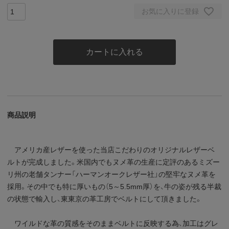
お気に入りに登録
カートに入れる
商品説明
アメリカ産レザーを使った当店こだわりのオリジナルレザーベ
ルトが完成しました。米国内でもヌメ革の生産に定評のあるミズー
リ州の老舗タンナー「ハーマンオークレザー社」の堅牢なヌメ革を
採用。その中でも特に厚いもの（5～5.5mm厚）を、牛の姿が残る半裁
の状態で輸入し、東東京の革工房でベルトにして頂きました。
ワイルドな革の質感をそのままベルトに反映する為、加工はグレ