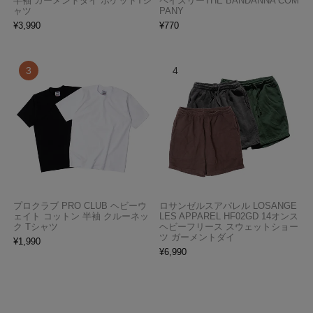
半袖 ガーメントダイ ポケットTシ
ペイズリーTHE BANDANNA COM
ャツ
PANY
¥
3,990
¥
770
プロクラブ PRO CLUB ヘビーウ
ロサンゼルスアパレル LOSANGE
ェイト コットン 半袖 クルーネッ
LES APPAREL HF02GD 14オンス
ク Tシャツ
ヘビーフリース スウェットショー
ツ ガーメントダイ
¥
1,990
¥
6,990