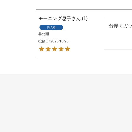
モーニング息子
1
分厚くガ
購入者
非公開
投稿日
2025/10/26