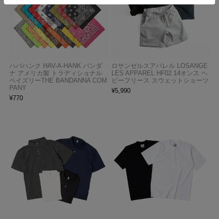
ハバハンク HAV-A-HANK バンダ
ロサンゼルスアパレル LOSANGE
ナ アメリカ製 トラディショナル
LES APPAREL HF02 14オンス ヘ
ペイズリーTHE BANDANNA COM
ビーフリース スウェットショーツ
PANY
¥
5,990
¥
770