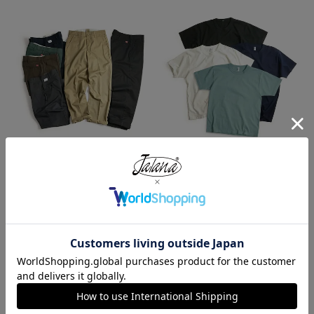
レッドキャップ REDKAP #PT20
ロサンゼルスアパレル LOSANGE
インダストリアル ワークパンツ
LES APPAREL 1203GD 8.5オンス
半袖 バインディング ガーメント
¥
7,700
ダイ Tシャツ
¥
4,990