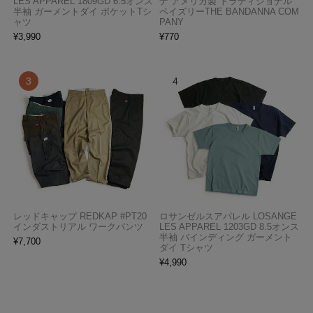
LES APPAREL 1809GD 6.5オンス
ナ アメリカ製 トラディショナル
半袖 ガーメントダイ ポケットTシ
ペイズリーTHE BANDANNA COM
ャツ
PANY
¥
3,990
¥
770
レッドキャップ REDKAP #PT20
ロサンゼルスアパレル LOSANGE
インダストリアル ワークパンツ
LES APPAREL 1203GD 8.5オンス
半袖 バインディング ガーメント
¥
7,700
ダイ Tシャツ
¥
4,990