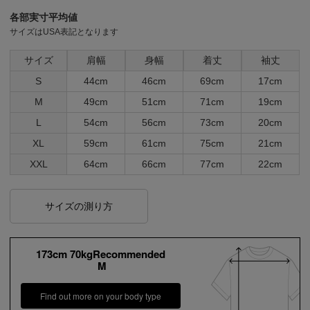
各部実寸平均値
サイズはUSA表記となります
サイズ
肩幅
身幅
着丈
袖丈
S
44cm
46cm
69cm
17cm
M
49cm
51cm
71cm
19cm
L
54cm
56cm
73cm
20cm
XL
59cm
61cm
75cm
21cm
XXL
64cm
66cm
77cm
22cm
サイズの測り方
173cm 70kgRecommended
M
Find out more on your body type