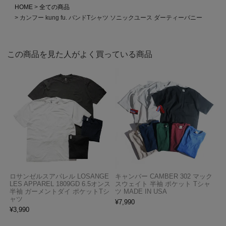
HOME
全ての商品
カンフー kung fu. バンドTシャツ ソニックユース ダーティーバニー
この商品を見た人がよく買っている商品
ロサンゼルスアパレル LOSANGE
キャンバー CAMBER 302 マック
LES APPAREL 1809GD 6.5オンス
スウェイト 半袖 ポケット Tシャ
半袖 ガーメントダイ ポケットTシ
ツ MADE IN USA
ャツ
¥
7,990
¥
3,990