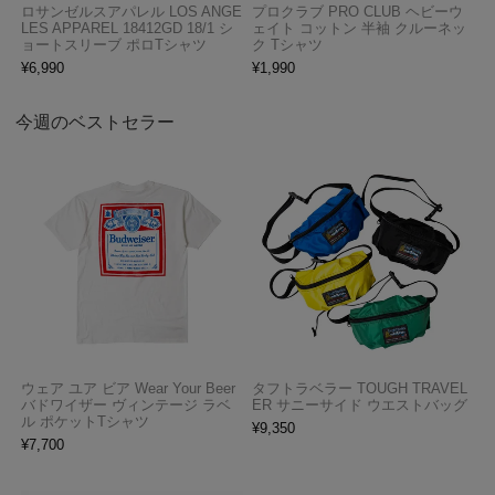
ロサンゼルスアパレル LOS ANGE
プロクラブ PRO CLUB ヘビーウ
LES APPAREL 18412GD 18/1 シ
ェイト コットン 半袖 クルーネッ
ョートスリーブ ポロTシャツ
ク Tシャツ
¥
6,990
¥
1,990
今週のベストセラー
ウェア ユア ビア Wear Your Beer
タフトラベラー TOUGH TRAVEL
バドワイザー ヴィンテージ ラベ
ER サニーサイド ウエストバッグ
ル ポケットTシャツ
¥
9,350
¥
7,700