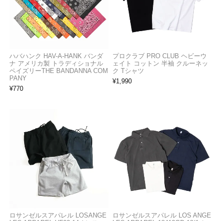
ハバハンク HAV-A-HANK バンダ
プロクラブ PRO CLUB ヘビーウ
ナ アメリカ製 トラディショナル
ェイト コットン 半袖 クルーネッ
ペイズリーTHE BANDANNA COM
ク Tシャツ
PANY
¥
1,990
¥
770
ロサンゼルスアパレル LOSANGE
ロサンゼルスアパレル LOS ANGE