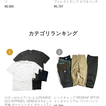
ツ
フォレストガンプ ロゴ＆ベンチ
¥
9,900
¥
5,747
カテゴリランキング
ロサンゼルスアパレル LOSANGE
レッドキャップ REDKAP #PT20
LES APPAREL 1809GD 6.5オンス
インダストリアル ワークパンツ
半袖 ガーメントダイ ポケットTシ