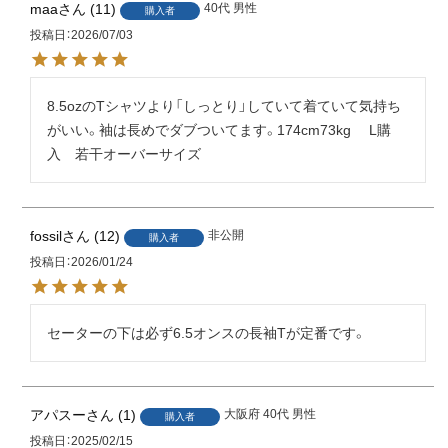
maa
11
40代
男性
購入者
投稿日
2026/07/03
8.5ozのTシャツより「しっとり」していて着ていて気持ち
がいい。袖は長めでダブついてます。174cm73kg 　L購
入　若干オーバーサイズ　
fossil
12
非公開
購入者
投稿日
2026/01/24
セーターの下は必ず6.5オンスの長袖Tが定番です。
アパスー
1
大阪府
40代
男性
購入者
投稿日
2025/02/15