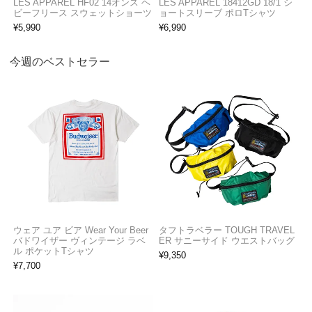
LES APPAREL HF02 14オンス ヘ
LES APPAREL 18412GD 18/1 シ
ビーフリース スウェットショーツ
ョートスリーブ ポロTシャツ
¥
5,990
¥
6,990
今週のベストセラー
ウェア ユア ビア Wear Your Beer
タフトラベラー TOUGH TRAVEL
バドワイザー ヴィンテージ ラベ
ER サニーサイド ウエストバッグ
ル ポケットTシャツ
¥
9,350
¥
7,700