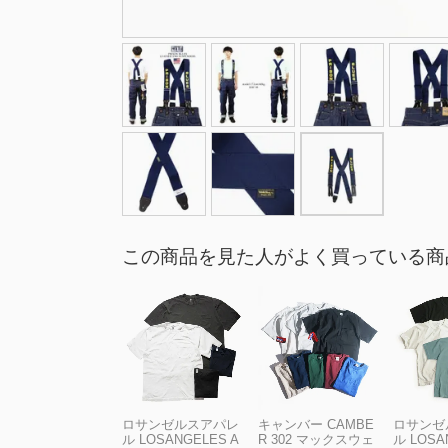
この商品を見た人がよく買っている商
ロサンゼルスアパレ
キャンバー CAMBE
ロサンゼ
ル LOSANGELES A
R 302 マックスウェ
ル LOSA