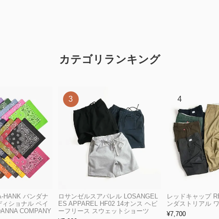
カテゴリランキング
A-HANK バンダナ
ロサンゼルスアパレル LOSANGEL
レッドキャップ RED
ディショナル ペイ
ES APPAREL HF02 14オンス ヘビ
ンダストリアル 
ANNA COMPANY
ーフリース スウェットショーツ
¥
7,700