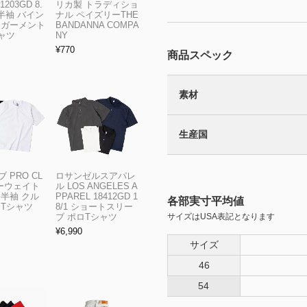
1203GD 8.
リカ製 トラディショ
半袖 バイン
ナル ペイズリーTHE
 ガーメント
BANDANNA COMPA
ャツ
NY
¥
770
商品スペック
素材
生産国
 PRO CL
ロサンゼルスアパレ
ビーウェイト
ル LOS ANGELES A
 半袖 クル
PPAREL 18412GD 1
各部実寸平均値
 Tシャツ
8/1 ショートスリー
サイズはUSA表記となります
ブ ポロTシャツ
¥
6,990
サイズ
46
54