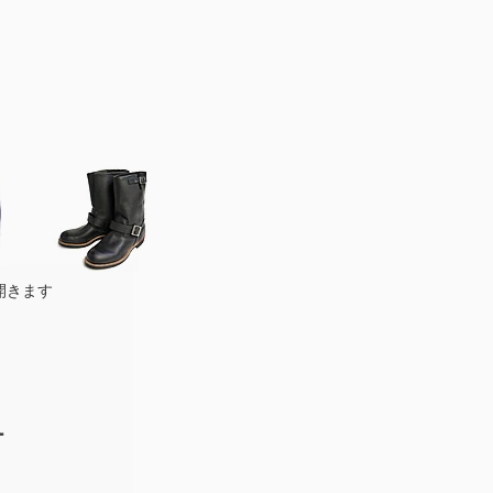
開きます
ー