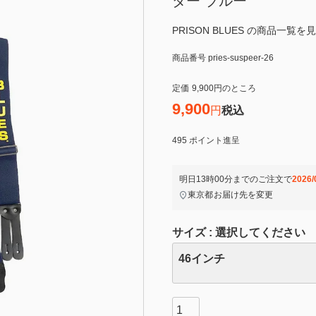
ダー ブルー
PRISON BLUES の商品一覧を
商品番号
pries-suspeer-26
定価
9,900
のところ
9,900
税込
495
ポイント進呈
明日
13時00分
までのご注文で
2026/
東京都
お届け先を変更
サイズ
選択してください
46インチ