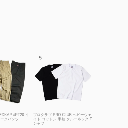
KAP #PT20 イ
プロクラブ PRO CLUB ヘビーウェ
ワークパンツ
イト コットン 半袖 クルーネック T
シャツ