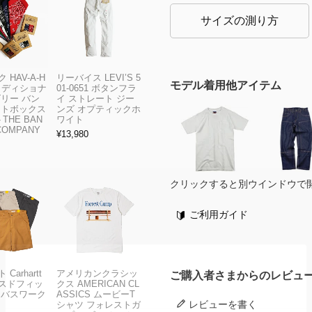
サイズの測り方
 HAV-A-H
リーバイス LEVI’S 5
モデル着用他アイテム
トラディショナ
01-0651 ボタンフラ
ズリー バン
イ ストレート ジー
フトボックス
ンズ オプティックホ
THE BAN
ワイト
COMPANY
¥
13,980
クリックすると別ウインドウで
ご利用ガイド
Carhartt
アメリカンクラシッ
ご購入者さまからのレビュ
スドフィッ
クス AMERICAN CL
ンバスワーク
ASSICS ムービーT
レビューを書く
シャツ フォレストガ