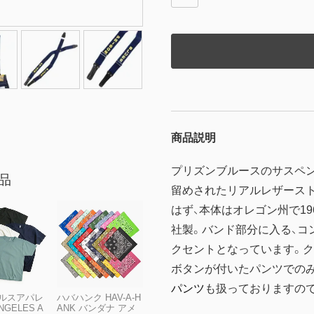
商品説明
プリズンブルースのサスペン
品
留めされたリアルレザース
はず、本体はオレゴン州で1
社製。バンド部分に入る、コ
クセントとなっています。ク
ボタンが付いたパンツでの
パンツ
も扱っておりますので
ルスアパレ
ハバハンク HAV-A-H
NGELES A
ANK バンダナ アメ