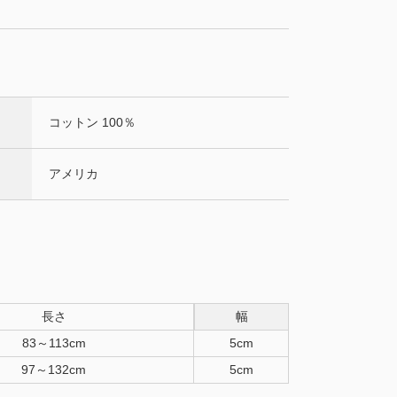
コットン 100％
アメリカ
長さ
幅
83～113cm
5cm
97～132cm
5cm