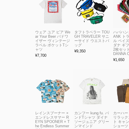
ウェア ユア ビア We
タフトラベラー TOU
ハバハンク
ar Your Beer バドワ
GH TRAVELER サニ
ANK 
イザー ヴィンテージ
ーサイド ウエストバ
ル ペイ
ラベル ポケットTシ
ッグ
ダナ ギ
ャツ
2枚セット
¥
9,350
DANNA 
¥
7,700
¥
1,650
レインスプーナー ×
カンフー kung fu. バ
カーハート 
エンドレスサマー R
ンドTシャツ ダイナ
リラック
EYN SPOONER × T
ソージュニア グリー
ト キャ
he Endless Summer
ンマインド
ショーツ