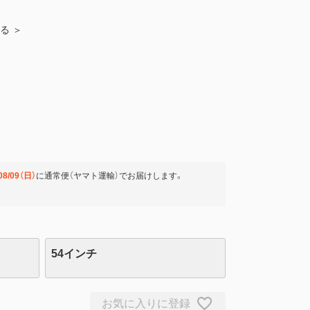
見る ＞
08/09（日）
に
通常便（ヤマト運輸）
でお届けします。
54インチ
お気に入りに登録