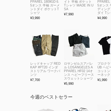
PPAREL 1809GD 6.
イト 半袖 ポケット
PPAREL 
5オンス 半袖 ガーメ
Tシャツ MADE IN U
5オンス 
ントダイ ポケットT
SA
ディング
シャツ
ダイ Tシ
¥
7,990
¥
3,990
¥
4,990
レッドキャップ RED
ロサンゼルスアパレ
プロクラブ
KAP #PT20 インダ
ル LOSANGELES A
UB ヘ
ストリアル ワークパ
PPAREL HF02 14オ
コットン
ンツ
ンス ヘビーフリース
ーネック
スウェットショーツ
¥
7,700
¥
1,990
¥
5,990
今週のベストセラー