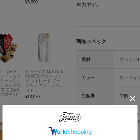
¥
6,990
魅力です。
商品スペック
素材
コットン1
 HAV-A-H
リーバイス LEVI’S 5
トラディショナ
01-0651 ボタンフラ
カラー
ウッドラ
ズリー バン
イ ストレート ジー
フトボックス
ンズ オプティックホ
THE BAN
ワイト
COMPANY
生産国
中国
¥
13,980
その他仕様
※こちら
注意点等
程度誤差