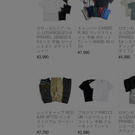
ロサンゼルスアパレ
キャンバー CAMBE
ロサンゼ
ル LOSANGELES A
R 302 マックスウェ
ル LOSA
PPAREL 1809GD 6.
イト 半袖 ポケット
PPAREL 
5オンス 半袖 ガーメ
Tシャツ MADE IN U
5オンス 
ントダイ ポケットT
SA
ディング
シャツ
ダイ Tシ
¥
7,990
¥
3,990
¥
4,990
レッドキャップ RED
プロクラブ PRO CL
ロサンゼ
KAP #PT20 インダ
UB ヘビーウェイト
ル LOSA
ストリアル ワークパ
コットン 半袖 クル
PPAREL 
ンツ
ーネック Tシャツ
ンス ヘ
スウェッ
¥
7,700
¥
1,990