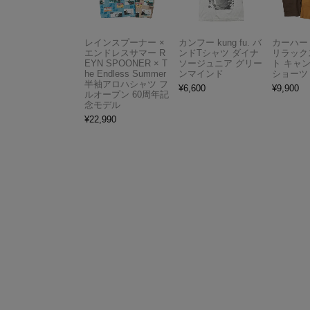
レインスプーナー ×
カンフー kung fu. バ
カーハート 
エンドレスサマー R
ンドTシャツ ダイナ
リラック
EYN SPOONER × T
ソージュニア グリー
ト キャ
he Endless Summer
ンマインド
ショーツ
半袖アロハシャツ フ
¥
6,600
¥
9,900
ルオープン 60周年記
念モデル
¥
22,990