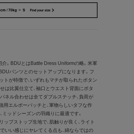
cm / 70kg
S
Find your size
UとはBattle Dress Uniformの略。米軍
BDUパンツとのセットアップになります。フ
ットが特徴で、いずれもマチが取られたボタン
せは比翼仕立て、袖口とウエスト背面にボタ
パネル合わせは全てダブルステッチ、負荷が
強用エルボーパッチと、軍物らしいタフな作
、ミッドシーズンの羽織りに最適です。
リップストップ生地で、肌触りが良く、ライト
でいい感じにヤレてくる点も、綿ならではの