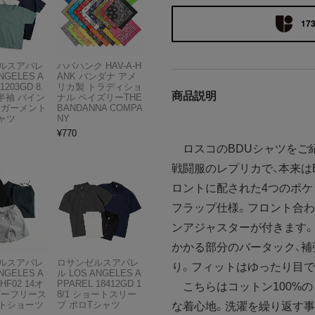
173
ルスアパレ
ハバハンク HAV-A-H
NGELES A
ANK バンダナ アメ
1203GD 8.
リカ製 トラディショ
商品説明
半袖 バイン
ナル ペイズリーTHE
 ガーメント
BANDANNA COMPA
ャツ
NY
¥
770
ロスコのBDUシャツをご紹介。BD
戦闘服のレプリカで、本来は
ロントに配された4つのポケ
フラップ仕様。フロント合わ
ンアジャスターが付きます。
かかる部分のバータック、補
ルスアパレ
ロサンゼルスアパレ
り。フィットはゆったり目で
NGELES A
ル LOS ANGELES A
HF02 14オ
PPAREL 18412GD 1
こちらはコットン100%の
ビーフリース
8/1 ショートスリー
トショーツ
ブ ポロTシャツ
な着心地。洗濯を繰り返す事