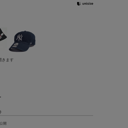
開きます
ー
公開