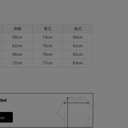
身幅
着丈
袖丈
58cm
74cm
60cm
62cm
75cm
61cm
66cm
76cm
62cm
72cm
77cm
63cm
ded
ype