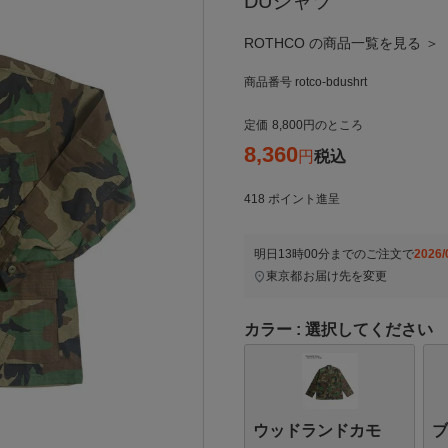
DUシャツ
ROTHCO の商品一覧を見る ＞
商品番号
rotco-bdushrt
定価
8,800
のところ
8,360
税込
418
ポイント進呈
明日
13時00分
までのご注文で
2026/
東京都
お届け先を変更
カラー
選択してください
ウッドランドカモ