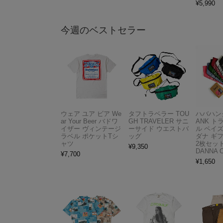
¥
5,990
今週のベストセラー
ウェア ユア ビア We
タフトラベラー TOU
ハバハンク
ar Your Beer バドワ
GH TRAVELER サニ
ANK 
イザー ヴィンテージ
ーサイド ウエストバ
ル ペイ
ラベル ポケットTシ
ッグ
ダナ ギ
ャツ
2枚セット
¥
9,350
DANNA 
¥
7,700
¥
1,650