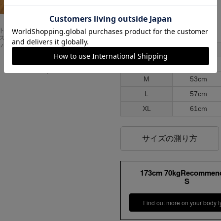
各部実寸平均値
サイズはUSA表記となります
Carhartt
アメリカンクラシッ
スドフィッ
クス AMERICAN CL
ンバスワーク
ASSICS ムービーT
サイズ
肩幅
シャツ フォレストガ
ンプ ロゴ＆ベンチ
S
50cm
¥
5,747
M
53cm
L
57cm
XL
61cm
サイズの測り方
173cm 70kgRecommen
S
Find out more on your body t