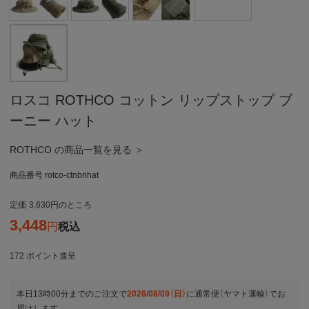
ロスコ ROTHCO コットン リップストップ ブ
ーニー ハット
ROTHCO の商品一覧を見る ＞
商品番号
rotco-ctnbnhat
定価
3,630
のところ
3,448
税込
172
ポイント進呈
本日
13時00分
までのご注文で
2026/08/09（日）
に
通常便（ヤマト運輸）
でお
届けします。