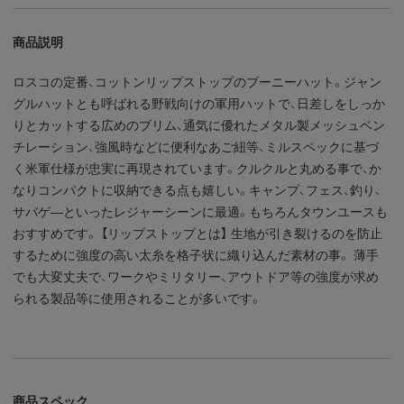
商品説明
ロスコの定番、コットンリップストップのブーニーハット。ジャン
グルハットとも呼ばれる野戦向けの軍用ハットで、日差しをしっか
りとカットする広めのブリム、通気に優れたメタル製メッシュベン
チレーション、強風時などに便利なあご紐等、ミルスペックに基づ
く米軍仕様が忠実に再現されています。クルクルと丸める事で、か
なりコンパクトに収納できる点も嬉しい。キャンプ、フェス、釣り、
サバゲ―といったレジャーシーンに最適。もちろんタウンユースも
おすすめです。 【リップストップとは】 生地が引き裂けるのを防止
するために強度の高い太糸を格子状に織り込んだ素材の事。 薄手
でも大変丈夫で、ワークやミリタリー、アウトドア等の強度が求め
られる製品等に使用されることが多いです。
商品スペック