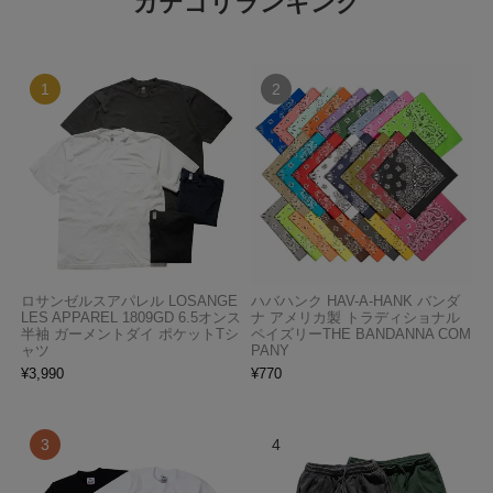
カテゴリランキング
ロサンゼルスアパレル LOSANGE
ハバハンク HAV-A-HANK バンダ
LES APPAREL 1809GD 6.5オンス
ナ アメリカ製 トラディショナル
半袖 ガーメントダイ ポケットTシ
ペイズリーTHE BANDANNA COM
ャツ
PANY
¥
3,990
¥
770