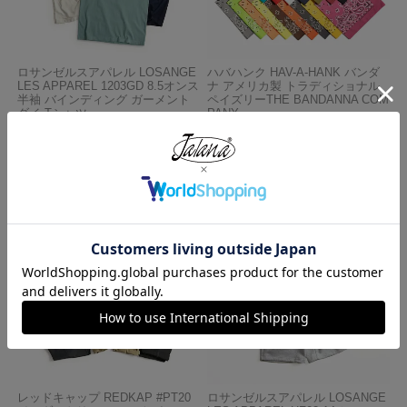
ロサンゼルスアパレル LOSANGE
ハバハンク HAV-A-HANK バンダ
LES APPAREL 1203GD 8.5オンス
ナ アメリカ製 トラディショナル
半袖 バインディング ガーメント
ペイズリーTHE BANDANNA COM
ダイ Tシャツ
PANY
¥
4,990
¥
770
レッドキャップ REDKAP #PT20
ロサンゼルスアパレル LOSANGE