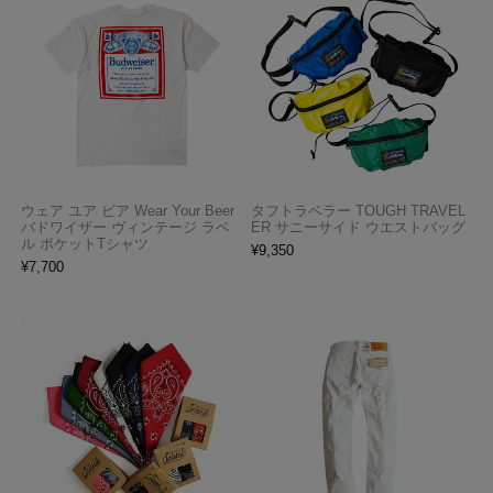
ウェア ユア ビア Wear Your Beer
タフトラベラー TOUGH TRAVEL
バドワイザー ヴィンテージ ラベ
ER サニーサイド ウエストバッグ
ル ポケットTシャツ
¥
9,350
¥
7,700