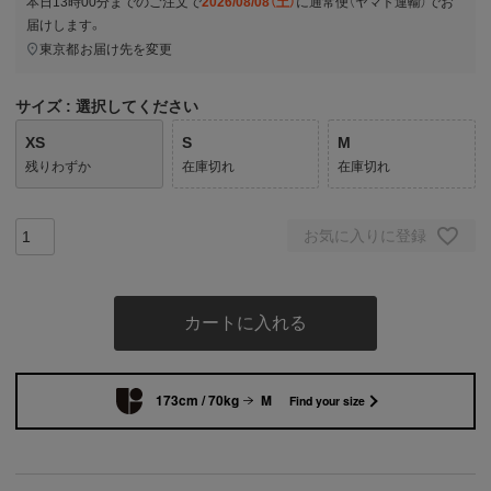
本日
13時00分
までのご注文で
2026/08/08（土）
に
通常便（ヤマト運輸）
でお
届けします。
東京都
お届け先を変更
サイズ
選択してください
XS
S
M
残りわずか
在庫切れ
在庫切れ
お気に入りに登録
カートに入れる
173cm / 70kg
M
Find your size