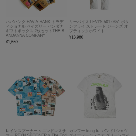
ハバハンク HAV-A-HANK トラデ
リーバイス LEVI’S 501-0651 ボタ
ィショナル ペイズリー バンダナ
ンフライ ストレート ジーンズ オ
ギフトボックス 2枚セットTHE B
プティックホワイト
ANDANNA COMPANY
¥
13,980
¥
1,650
レインスプーナー × エンドレスサ
カンフー kung fu. バンドTシャツ
マー REYN SPOONER × The End
ダイナソージュニア グリーンマイ