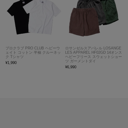
プロクラブ PRO CLUB ヘビーウ
ロサンゼルスアパレル LOSANGE
ェイト コットン 半袖 クルーネッ
LES APPAREL HF02GD 14オンス
ク Tシャツ
ヘビーフリース スウェットショー
ツ ガーメントダイ
¥
1,990
¥
6,990