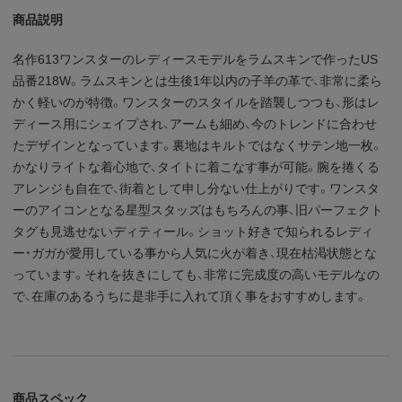
商品説明
名作613ワンスターのレディースモデルをラムスキンで作ったUS
品番218W。ラムスキンとは生後1年以内の子羊の革で、非常に柔ら
かく軽いのが特徴。ワンスターのスタイルを踏襲しつつも、形はレ
ディース用にシェイプされ、アームも細め、今のトレンドに合わせ
たデザインとなっています。裏地はキルトではなくサテン地一枚。
かなりライトな着心地で、タイトに着こなす事が可能。腕を捲くる
アレンジも自在で、街着として申し分ない仕上がりです。ワンスタ
ーのアイコンとなる星型スタッズはもちろんの事、旧パーフェクト
タグも見逃せないディティール。ショット好きで知られるレディ
ー・ガガが愛用している事から人気に火が着き、現在枯渇状態とな
っています。それを抜きにしても、非常に完成度の高いモデルなの
で、在庫のあるうちに是非手に入れて頂く事をおすすめします。
商品スペック