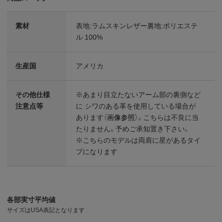
素材
表地:ラムスキンレザー裏地:ポリエステ
ル 100%
生産国
アメリカ
その他仕様
※あまり目立たないアーム部の裏側など
注意点等
に シワのある革を使用している場合が
あります（
画像参照
）。こちらは不良に当
たりません。予めご承知置き下さい。
※こちらのモデルは両肩に星があるタイ
プになります
各部実寸平均値
サイズはUSA表記となります