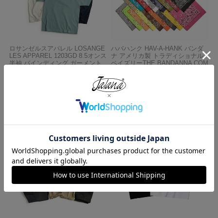
ロサンゼルスアパレル LOSANGE
ハバハンク HAV-A-HANK バンダ
LES APPAREL 1203GD 8.5オンス
ナ アメリカ製 トラディショナル
半袖 バインディング ガーメント
ペイズリーTHE BANDANNA COM
ダイ Tシャツ
PANY
¥
4,990
¥
770