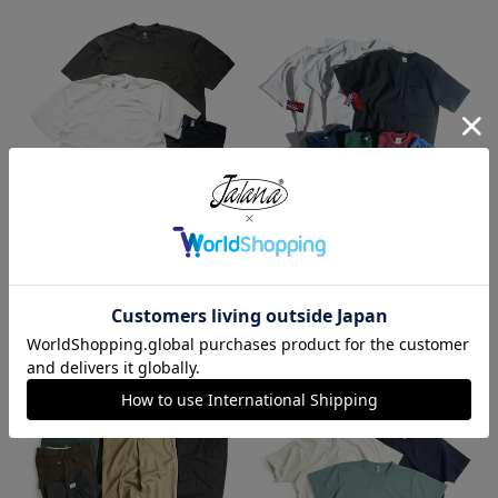
ロサンゼルスアパレル LOSANGE
キャンバー CAMBER 302 マック
LES APPAREL 1809GD 6.5オンス
スウェイト 半袖 ポケット Tシャ
半袖 ガーメントダイ ポケットTシ
ツ MADE IN USA
ャツ
¥
7,990
¥
3,990