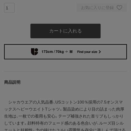
お気に入りに登録
カートに入れる
173cm / 70kg
M
Find your size
商品説明
シャカウエアの人気品番、USコットン100％採用の7.5オンスマ
ックスヘビーウエイトTシャツ。製品染めにより目の詰まった肉厚
生地は、一枚での着用も安心。テープ補強された首リブもしっかり
しています。顔料特有のフェード感のある色合いが、ルーズ目シル
エットと好相性。力の抜けたユルい雰囲気を存分に楽しんで頂ける