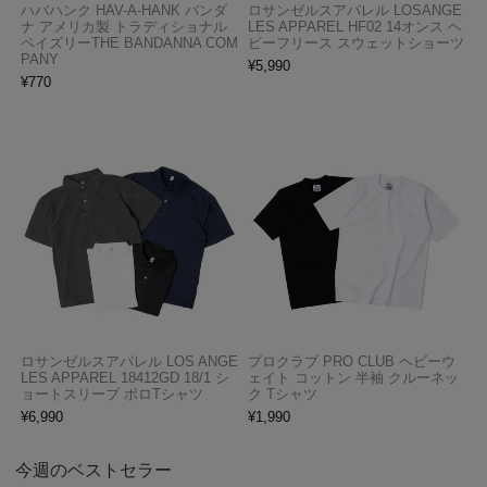
ハバハンク HAV-A-HANK バンダ
ロサンゼルスアパレル LOSANGE
ナ アメリカ製 トラディショナル
LES APPAREL HF02 14オンス ヘ
ペイズリーTHE BANDANNA COM
ビーフリース スウェットショーツ
PANY
¥
5,990
¥
770
ロサンゼルスアパレル LOS ANGE
プロクラブ PRO CLUB ヘビーウ
LES APPAREL 18412GD 18/1 シ
ェイト コットン 半袖 クルーネッ
ョートスリーブ ポロTシャツ
ク Tシャツ
¥
6,990
¥
1,990
今週のベストセラー