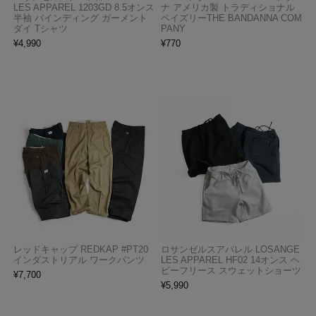
LES APPAREL 1203GD 8.5オンス
ナ アメリカ製 トラディショナル
半袖 バインディング ガーメント
ペイズリーTHE BANDANNA COM
ダイ Tシャツ
PANY
¥
4,990
¥
770
レッドキャップ REDKAP #PT20
ロサンゼルスアパレル LOSANGE
インダストリアル ワークパンツ
LES APPAREL HF02 14オンス ヘ
ビーフリース スウェットショーツ
¥
7,700
¥
5,990