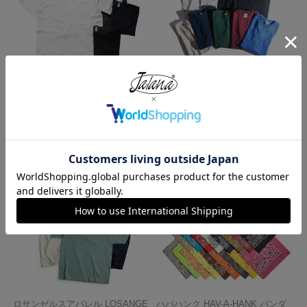
ロサンゼルスアパレル LOSANGE
キャンバー CAMBER 302 マック
LES APPAREL 1809GD 6.5オンス
スウェイト 半袖 ポケット Tシャ
半袖 ガーメントダイ ポケットTシ
ツ MADE IN USA
ャツ
¥
7,990
¥
3,990
ロサンゼルスアパレル LOSANGE
ハバハンク HAV-A-HANK バンダ