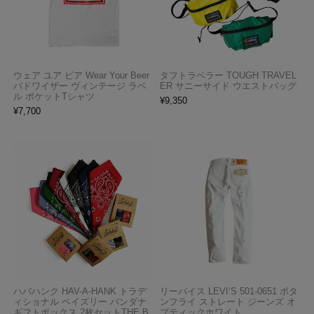
ウェア ユア ビア Wear Your Beer
タフトラベラー TOUGH TRAVEL
バドワイザー ヴィンテージ ラベ
ER サニーサイド ウエストバッグ
ル ポケットTシャツ
¥
9,350
¥
7,700
ハバハンク HAV-A-HANK トラデ
リーバイス LEVI’S 501-0651 ボタ
ィショナル ペイズリー バンダナ
ンフライ ストレート ジーンズ オ
ギフトボックス 2枚セットTHE B
プティックホワイト