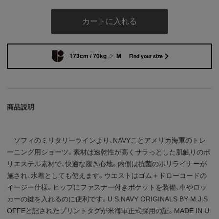
カートに入れる
173cm / 70kg
M
Find your size
商品説明
ソフィのミリタリーラインより、NAVYことアメリカ海軍のトレ
ーニング用ショーツ。素材は速乾性が高くサラっとした肌触りのポ
リエステル素材で、快適な履き心地。内側は抗菌のポリライナーが
施され、水着としても使えます。ウエストはゴム＋ドローコードの
イージー仕様。ヒップにファスナー付きポケットを装備、車やロッ
カーの鍵を入れるのに便利です。U.S.NAVY ORIGINALS BY M.J.S
OFFEと記されたプリントタグが米海軍正式採用の証。MADE IN U