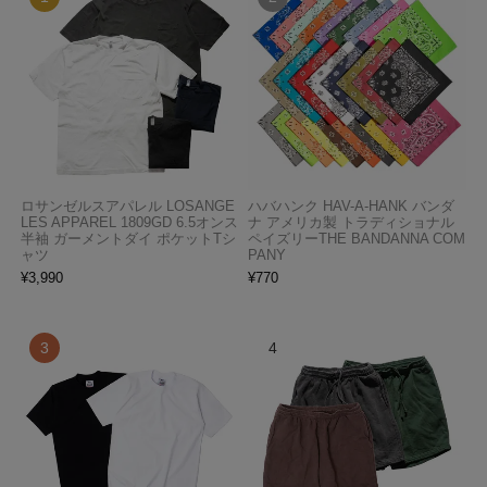
ロサンゼルスアパレル LOSANGE
ハバハンク HAV-A-HANK バンダ
LES APPAREL 1809GD 6.5オンス
ナ アメリカ製 トラディショナル
半袖 ガーメントダイ ポケットTシ
ペイズリーTHE BANDANNA COM
ャツ
PANY
¥
3,990
¥
770