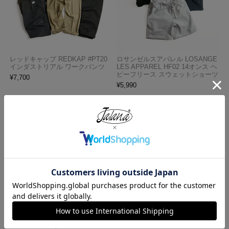
レッドキャップ REDKAP #PT20
ロサンゼルスアパレル LOSANGE
インダストリアル ワークパンツ
LES APPAREL HF02 14オンス ヘ
ビーフリース スウェットショーツ
¥
7,700
¥
5,990
ロサンゼルスアパレル LOS ANGE
プロクラブ PRO CLUB ヘビーウ
LES APPAREL 18412GD 18/1 シ
ェイト コットン 半袖 クルーネッ