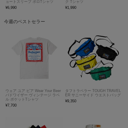
ョートスリーブ ポロTシャツ
ク Tシャツ
¥
6,990
¥
1,990
今週のベストセラー
ウェア ユア ビア Wear Your Beer
タフトラベラー TOUGH TRAVEL
バドワイザー ヴィンテージ ラベ
ER サニーサイド ウエストバッグ
ル ポケットTシャツ
¥
9,350
¥
7,700