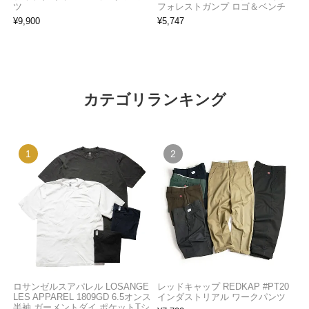
ツ
フォレストガンプ ロゴ＆ベンチ
¥
9,900
¥
5,747
カテゴリランキング
ロサンゼルスアパレル LOSANGE
レッドキャップ REDKAP #PT20
LES APPAREL 1809GD 6.5オンス
インダストリアル ワークパンツ
半袖 ガーメントダイ ポケットTシ