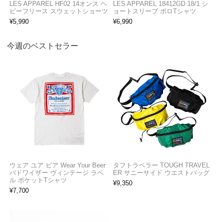
LES APPAREL HF02 14オンス ヘ
LES APPAREL 18412GD 18/1 シ
ビーフリース スウェットショーツ
ョートスリーブ ポロTシャツ
¥
5,990
¥
6,990
今週のベストセラー
ウェア ユア ビア Wear Your Beer
タフトラベラー TOUGH TRAVEL
バドワイザー ヴィンテージ ラベ
ER サニーサイド ウエストバッグ
ル ポケットTシャツ
¥
9,350
¥
7,700