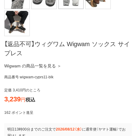
【返品不可】ウィグワム Wigwam ソックス サイ
プレス
Wigwam の商品一覧を見る ＞
商品番号
wigwam-cyprs11-blk
定価
3,410
のところ
3,239
税込
162
ポイント進呈
明日
13時00分
までのご注文で
2026/08/12（水）
に
通常便（ヤマト運輸）
でお
届けします。