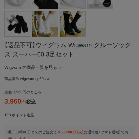
【返品不可】ウィグワム Wigwam クルーソック
ス スーパー60 3足セット
Wigwam の商品一覧を見る ＞
商品番号
wigwam-sp60crw
定価
3,960
のところ
3,960
税込
198
ポイント進呈
明日
13時00分
までのご注文で
2026/08/11（火）
に
通常便（ヤマト運輸）
でお
届けします。