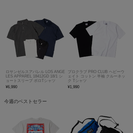
ロサンゼルスアパレル LOS ANGE
プロクラブ PRO CLUB ヘビーウ
LES APPAREL 18412GD 18/1 シ
ェイト コットン 半袖 クルーネッ
ョートスリーブ ポロTシャツ
ク Tシャツ
¥
6,990
¥
1,990
今週のベストセラー