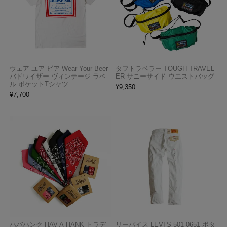
ウェア ユア ビア Wear Your Beer
タフトラベラー TOUGH TRAVEL
バドワイザー ヴィンテージ ラベ
ER サニーサイド ウエストバッグ
ル ポケットTシャツ
¥
9,350
¥
7,700
ハバハンク HAV-A-HANK トラデ
リーバイス LEVI’S 501-0651 ボタ