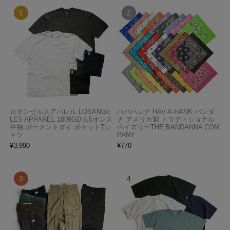
ロサンゼルスアパレル LOSANGE
ハバハンク HAV-A-HANK バンダ
LES APPAREL 1809GD 6.5オンス
ナ アメリカ製 トラディショナル
半袖 ガーメントダイ ポケットTシ
ペイズリーTHE BANDANNA COM
ャツ
PANY
¥
3,990
¥
770