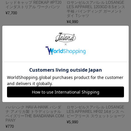
レッドキャップ REDKAP #PT20
ロサンゼルスアパレル LOSANGE
インダストリアル ワークパンツ
LES APPAREL 1203GD 8.5オンス
半袖 バインディング ガーメント
¥
7,700
ダイ Tシャツ
¥
4,990
ハバハンク HAV-A-HANK バンダ
ロサンゼルスアパレル LOSANGE
ナ アメリカ製 トラディショナル
LES APPAREL HF02 14オンス ヘ
ペイズリーTHE BANDANNA COM
ビーフリース スウェットショーツ
PANY
¥
5,990
¥
770