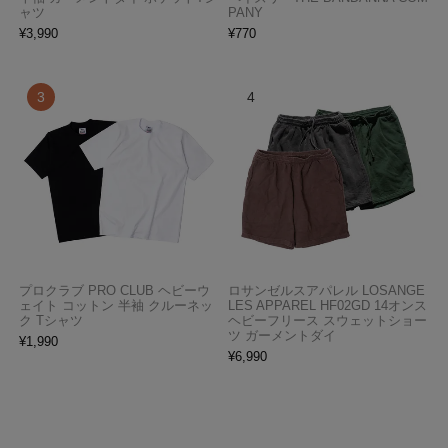
ャツ
PANY
¥
3,990
¥
770
プロクラブ PRO CLUB ヘビーウ
ロサンゼルスアパレル LOSANGE
ェイト コットン 半袖 クルーネッ
LES APPAREL HF02GD 14オンス
ク Tシャツ
ヘビーフリース スウェットショー
ツ ガーメントダイ
¥
1,990
¥
6,990