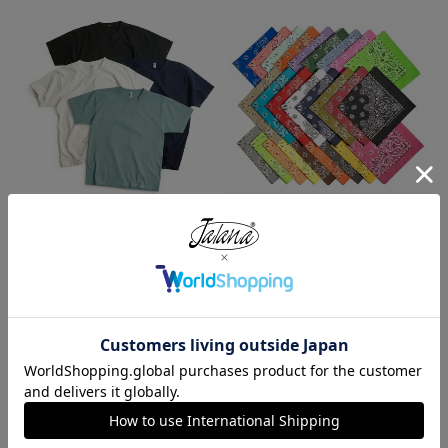
ロサンゼルスアパレル LOSANGE
ハバハンク HAV-A-HANK バンダ
LES APPAREL 1203GD 8.5オンス
ナ アメリカ製 トラディショナル
半袖 バインディング ガーメント
ペイズリーTHE BANDANNA COM
ダイ Tシャツ
PANY
¥
4,990
¥
770