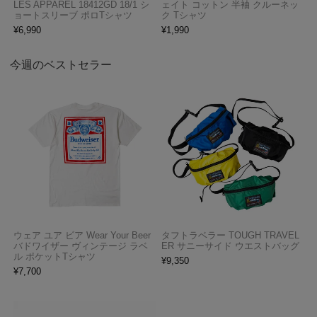
LES APPAREL 18412GD 18/1 シ
ェイト コットン 半袖 クルーネッ
ョートスリーブ ポロTシャツ
ク Tシャツ
¥
6,990
¥
1,990
今週のベストセラー
ウェア ユア ビア Wear Your Beer
タフトラベラー TOUGH TRAVEL
バドワイザー ヴィンテージ ラベ
ER サニーサイド ウエストバッグ
ル ポケットTシャツ
¥
9,350
¥
7,700