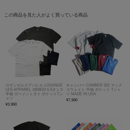
この商品を見た人がよく買っている商品
ロサンゼルスアパレル LOSANGE
キャンバー CAMBER 302 マック
LES APPAREL 1809GD 6.5オンス
スウェイト 半袖 ポケット Tシャ
半袖 ガーメントダイ ポケットTシ
ツ MADE IN USA
ャツ
¥
7,990
¥
3,990