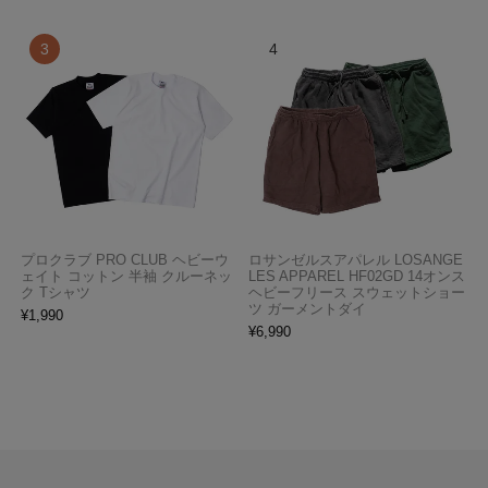
プロクラブ PRO CLUB ヘビーウ
ロサンゼルスアパレル LOSANGE
ェイト コットン 半袖 クルーネッ
LES APPAREL HF02GD 14オンス
ク Tシャツ
ヘビーフリース スウェットショー
ツ ガーメントダイ
¥
1,990
¥
6,990