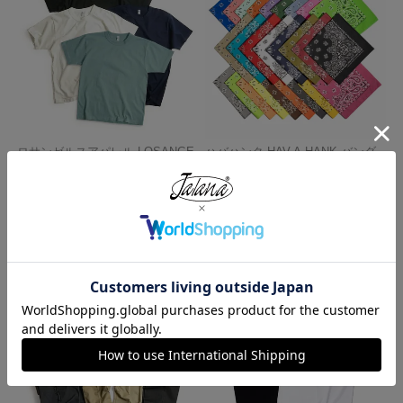
ロサンゼルスアパレル LOSANGE
ハバハンク HAV-A-HANK バンダ
LES APPAREL 1203GD 8.5オンス
ナ アメリカ製 トラディショナル
半袖 バインディング ガーメント
ペイズリーTHE BANDANNA COM
ダイ Tシャツ
PANY
¥
4,990
¥
770