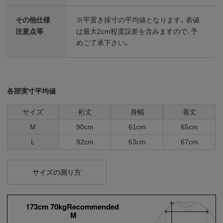
その他仕様
※平置き採寸の平均値となります。表値
注意点等
は最大2cm程度誤差を含みますので、予
めご了承下さい。
各部実寸平均値
サイズ
裄丈
身幅
着丈
M
90cm
61cm
65cm
L
92cm
63cm
67cm
サイズの測り方
173cm 70kgRecommended
M