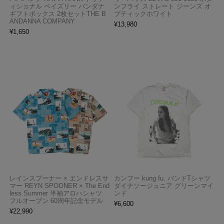
ィショナル ペイズリー バンダナ
ンフライ ストレート ジーンズ オ
ギフトボックス 2枚セットTHE B
プティックホワイト
ANDANNA COMPANY
¥
13,980
¥
1,650
レインスプーナー × エンドレスサ
カンフー kung fu. バンドTシャツ
マー REYN SPOONER × The End
ダイナソージュニア グリーンマイ
less Summer 半袖アロハシャツ
ンド
フルオープン 60周年記念モデル
¥
6,600
¥
22,990