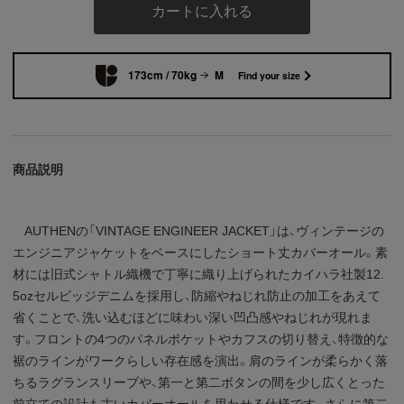
カートに入れる
173cm / 70kg
M
Find your size
商品説明
AUTHENの「VINTAGE ENGINEER JACKET」は、ヴィンテージの
エンジニアジャケットをベースにしたショート丈カバーオール。素
材には旧式シャトル織機で丁寧に織り上げられたカイハラ社製12.
5ozセルビッジデニムを採用し、防縮やねじれ防止の加工をあえて
省くことで、洗い込むほどに味わい深い凹凸感やねじれが現れま
す。フロントの4つのパネルポケットやカフスの切り替え、特徴的な
裾のラインがワークらしい存在感を演出。肩のラインが柔らかく落
ちるラグランスリーブや、第一と第二ボタンの間を少し広くとった
前立ての設計も古いカバーオールを思わせる仕様です。さらに第二