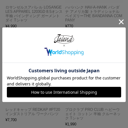
ロサンゼルスアパレル LOSANGE
ハバハンク HAV-A-HANK バンダ
LES APPAREL 1203GD 8.5オンス
ナ アメリカ製 トラディショナル
半袖 バインディング ガーメント
ペイズリーTHE BANDANNA COM
ダイ Tシャツ
PANY
¥
4,990
¥
770
レッドキャップ REDKAP #PT20
プロクラブ PRO CLUB ヘビーウ
インダストリアル ワークパンツ
ェイト コットン 半袖 クルーネッ
ク Tシャツ
¥
7,700
¥
1,990