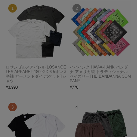
ロサンゼルスアパレル LOSANGE
ハバハンク HAV-A-HANK バンダ
LES APPAREL 1809GD 6.5オンス
ナ アメリカ製 トラディショナル
半袖 ガーメントダイ ポケットTシ
ペイズリーTHE BANDANNA COM
ャツ
PANY
¥
3,990
¥
770