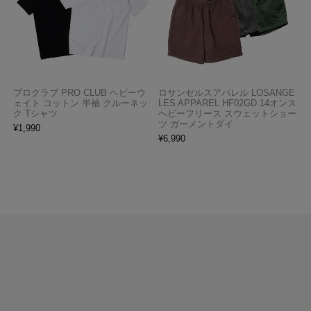
プロクラブ PRO CLUB ヘビーウ
ロサンゼルスアパレル LOSANGE
ェイト コットン 半袖 クルーネッ
LES APPAREL HF02GD 14オンス
ク Tシャツ
ヘビーフリース スウェットショー
ツ ガーメントダイ
¥
1,990
¥
6,990