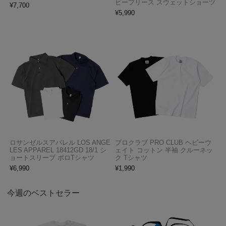
ビーフリース スウェットショーツ
¥
7,700
¥
5,990
ロサンゼルスアパレル LOS ANGE
プロクラブ PRO CLUB ヘビーウ
LES APPAREL 18412GD 18/1 シ
ェイト コットン 半袖 クルーネッ
ョートスリーブ ポロTシャツ
ク Tシャツ
¥
6,990
¥
1,990
今週のベストセラー