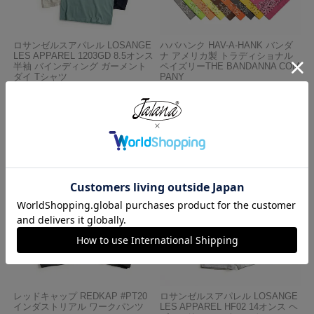
ロサンゼルスアパレル LOSANGE
ハバハンク HAV-A-HANK バンダ
LES APPAREL 1203GD 8.5オンス
ナ アメリカ製 トラディショナル
半袖 バインディング ガーメント
ペイズリーTHE BANDANNA COM
ダイ Tシャツ
PANY
¥
4,990
¥
770
レッドキャップ REDKAP #PT20
ロサンゼルスアパレル LOSANGE
インダストリアル ワークパンツ
LES APPAREL HF02 14オンス ヘ