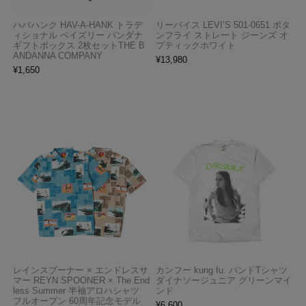
ハバハンク HAV-A-HANK トラデ
リーバイス LEVI’S 501-0651 ボタ
ィショナル ペイズリー バンダナ
ンフライ ストレート ジーンズ オ
ギフトボックス 2枚セットTHE B
プティックホワイト
ANDANNA COMPANY
¥
13,980
¥
1,650
レインスプーナー × エンドレスサ
カンフー kung fu. バンドTシャツ
マー REYN SPOONER × The End
ダイナソージュニア グリーンマイ
less Summer 半袖アロハシャツ
ンド
フルオープン 60周年記念モデル
¥
6,600