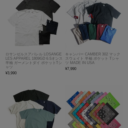
ロサンゼルスアパレル LOSANGE
キャンバー CAMBER 302 マック
LES APPAREL 1809GD 6.5オンス
スウェイト 半袖 ポケット Tシャ
半袖 ガーメントダイ ポケットTシ
ツ MADE IN USA
ャツ
¥
7,990
¥
3,990