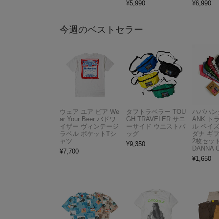
¥
5,990
¥
6,990
今週のベストセラー
ウェア ユア ビア We
タフトラベラー TOU
ハバハンク
ar Your Beer バドワ
GH TRAVELER サニ
ANK 
イザー ヴィンテージ
ーサイド ウエストバ
ル ペイ
ラベル ポケットTシ
ッグ
ダナ ギ
ャツ
2枚セット
¥
9,350
DANNA 
¥
7,700
¥
1,650