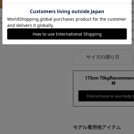
M
48
L
54
Carhartt
アメリカンクラシッ
XL
58
スドフィッ
クス AMERICAN CL
ンバスワーク
ASSICS ムービーT
XXL
64
シャツ フォレストガ
ンプ ロゴ＆ベンチ
XXXL
67
¥
5,747
サイズの測り方
173cm 70kgRecommen
M
Find out more on your body t
モデル着用他アイテム