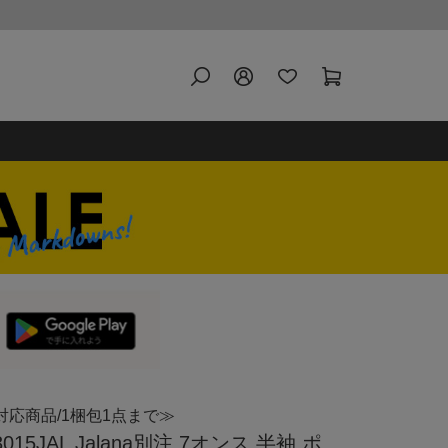
対応商品/1梱包1点まで≫
015JAL Jalana別注 7オンス 半袖 ポ