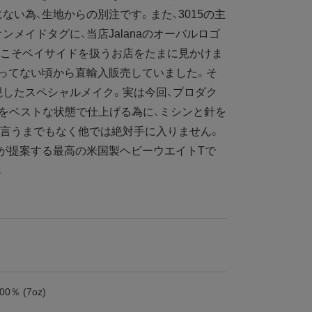
ない為、生地からの別注です。また、3015の主
メイドタグに、当店Jalanaのオーバルロゴ
でこそベイサイドを扱うお店をたまに見かけま
ってない頃から直輸入販売していました。そ
したスペシャルメイク。実は今回、プロダク
をベストな状態で仕上げる為に、ミシンと針を
。言うまでもなく他では絶対手に入りません。
naが提案する最高の米国製ヘビーウエイトTで
。
0％ (7oz)