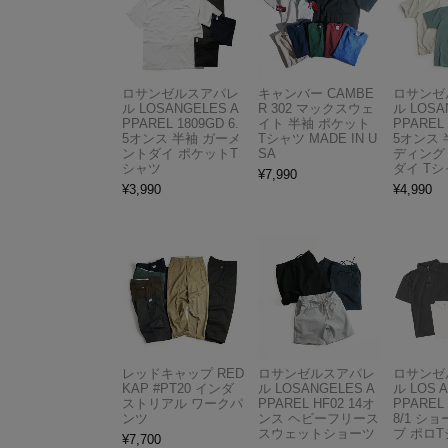
ロサンゼルスアパレ
キャンバー CAMBE
ロサンゼ
ル LOSANGELES A
R 302 マックスウェ
ル LOSA
PPAREL 1809GD 6.
イト 半袖 ポケット
PPAREL 
5オンス 半袖 ガーメ
Tシャツ MADE IN U
5オンス 
ントダイ ポケットT
SA
ディング
シャツ
ダイ Tシ
¥
7,990
¥
3,990
¥
4,990
レッドキャップ RED
ロサンゼルスアパレ
ロサンゼ
KAP #PT20 インダ
ル LOSANGELES A
ル LOS 
ストリアル ワークパ
PPAREL HF02 14オ
PPAREL 
ンツ
ンス ヘビーフリース
8/1 シ
スウェットショーツ
ブ ポロ
¥
7,700