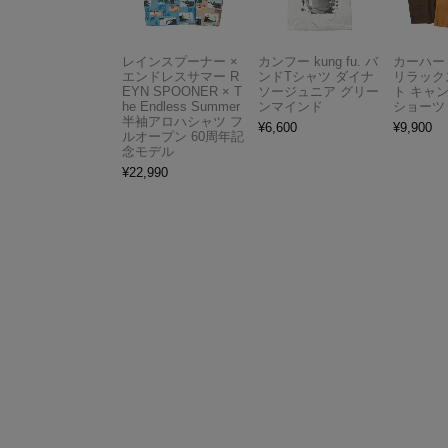
レインスプーナー ×
カンフー kung fu. バ
カーハート 
エンドレスサマー R
ンドTシャツ ダイナ
リラック
EYN SPOONER × T
ソージュニア グリー
ト キャ
he Endless Summer
ンマインド
ショーツ
半袖アロハシャツ フ
¥
6,600
¥
9,900
ルオープン 60周年記
念モデル
¥
22,990