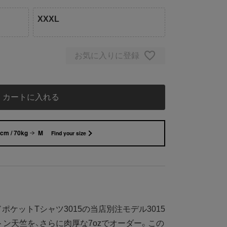
XXXL
お気に入りに登録
カートに入れる
cm / 70kg
M
Find your size
ケットTシャツ3015の当店別注モデル3015
コットン天竺を、さらに肉厚な7ozでオーダー。この