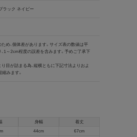
ブラック ネイビー
のため、個体差があります。サイズ表の数値は平
、1～2cm程度の誤差を含みます。予めご了承下
より目が詰まる為、縦横ともに下記寸法よりおよ
程縮みます。
幅
身幅
着丈
cm
44cm
67cm