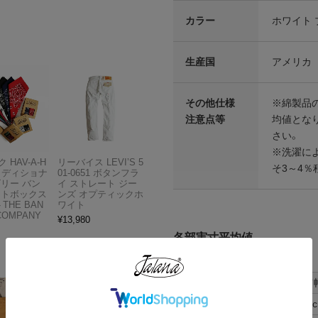
カラー
ホワイト 
生産国
アメリカ
その他仕様
※綿製品
注意点等
均値となり
さい。
※洗濯に
 HAV-A-H
リーバイス LEVI’S 5
そ3～4％
トラディショナ
01-0651 ボタンフラ
ズリー バン
イ ストレート ジー
フトボックス
ンズ オプティックホ
THE BAN
ワイト
COMPANY
¥
13,980
各部実寸平均値
サイズはUSA表記となります
サイズ
肩
S
42