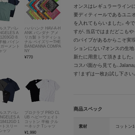
オンスはレギュラーラインに
要ディティールであるユニオン
を入れてもらいました。今
ルスアパレ
ハバハンク HAV-A-H
すが、当店ではまだどこもや
NGELES A
ANK バンダナ アメ
1203GD 8.
リカ製 トラディショ
のパイプがあるからこそ実現
半袖 バイン
ナル ペイズリーTHE
 ガーメント
BANDANNA COMPA
ションにない7オンスの生地
ャツ
NY
新たに用意して頂きました
¥
770
コスパ面から見ても、Jala
す！まずは一枚お試し下さい
商品スペック
ルスアパレ
プロクラブ PRO CL
ANGELES A
UB ヘビーウェイト
18412GD 1
コットン 半袖 クル
素材
コットン10
ョートスリー
ーネック Tシャツ
Tシャツ
¥
1,990