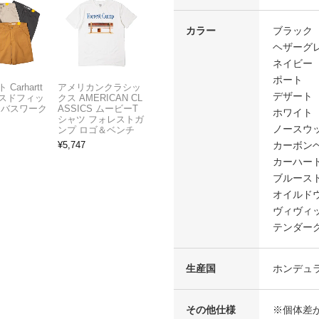
カラー
ブラック
ヘザーグ
ネイビー
ポート
Carhartt
アメリカンクラシッ
デザート
スドフィッ
クス AMERICAN CL
ンバスワーク
ASSICS ムービーT
ホワイト
シャツ フォレストガ
ノースウ
ンプ ロゴ＆ベンチ
カーボン
¥
5,747
カーハー
ブルース
オイルド
ヴィヴィ
テンダー
生産国
ホンデュラ
その他仕様
※個体差が