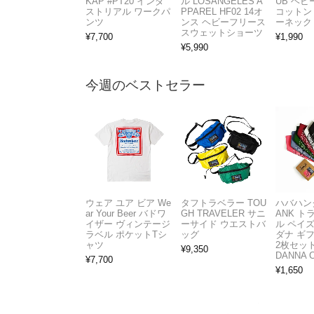
KAP #PT20 インダ
ル LOSANGELES A
UB ヘ
ストリアル ワークパ
PPAREL HF02 14オ
コットン
ンツ
ンス ヘビーフリース
ーネック
スウェットショーツ
¥
7,700
¥
1,990
¥
5,990
今週のベストセラー
ウェア ユア ビア We
タフトラベラー TOU
ハバハンク
ar Your Beer バドワ
GH TRAVELER サニ
ANK 
イザー ヴィンテージ
ーサイド ウエストバ
ル ペイ
ラベル ポケットTシ
ッグ
ダナ ギ
ャツ
2枚セット
¥
9,350
DANNA 
¥
7,700
¥
1,650