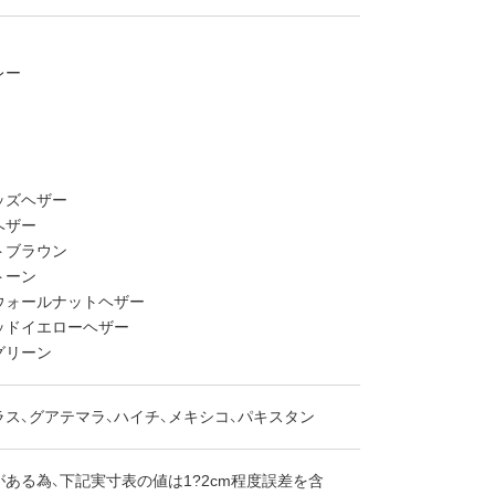
レー
ッズヘザー
ヘザー
トブラウン
トーン
ウォールナットヘザー
ッドイエローヘザー
グリーン
ス、グアテマラ、ハイチ、メキシコ、パキスタン
ある為、下記実寸表の値は1?2cm程度誤差を含