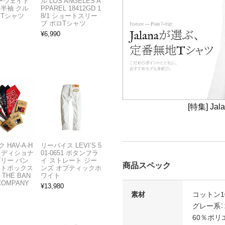
ビーウェイト
ル LOS ANGELES A
 半袖 クル
PPAREL 18412GD 1
 Tシャツ
8/1 ショートスリー
ブ ポロTシャツ
¥
6,990
[特集] J
 HAV-A-H
リーバイス LEVI’S 5
トラディショナ
01-0651 ボタンフラ
ズリー バン
イ ストレート ジー
商品スペック
フトボックス
ンズ オプティックホ
THE BAN
ワイト
COMPANY
¥
13,980
素材
コットン1
グレー系：
60％ポリ