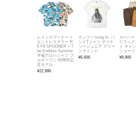
レインスプーナー ×
カンフー kung fu. バ
カーハート 
エンドレスサマー R
ンドTシャツ ダイナ
リラック
EYN SPOONER × T
ソージュニア グリー
ト キャ
he Endless Summer
ンマインド
ショーツ
半袖アロハシャツ フ
¥
6,600
¥
9,900
ルオープン 60周年記
念モデル
¥
22,990