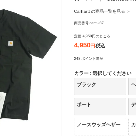
Carhartt の商品一覧を見る ＞
商品番号
cartt-k87
定価
4,950
のところ
4,950
税込
248
ポイント進呈
カラー
選択してください
ブラック
ポート
ノースウッズヘザー