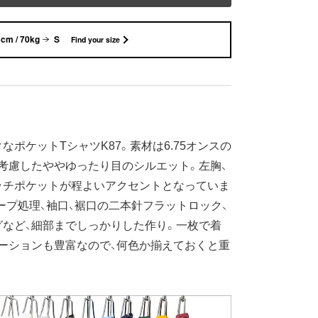
cm / 70kg
S
Find your size
ポケットTシャツK87。素材は6.75オンスの
考慮したややゆったり目のシルエット。左胸、
ッチポケットが程よいアクセントとなっていま
ープ処理、袖口、裾口の二本針フラットロック、
など、細部までしっかりした作り。一枚で着
ーションも豊富なので、何色か揃えておくと重