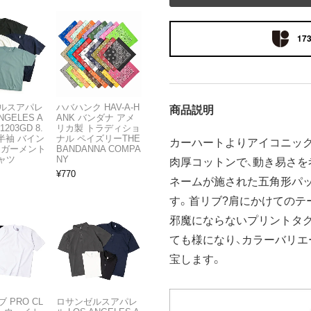
173
ルスアパレ
ハバハンク HAV-A-H
商品説明
NGELES A
ANK バンダナ アメ
1203GD 8.
リカ製 トラディショ
半袖 バイン
ナル ペイズリーTHE
カーハートよりアイコニックな
 ガーメント
BANDANNA COMPA
ャツ
NY
肉厚コットンで、動き易さを
¥
770
ネームが施された五角形パ
す。首リブ?肩にかけてのテ
邪魔にならないプリントタグ
ても様になり、カラーバリエ
宝します。
 PRO CL
ロサンゼルスアパレ