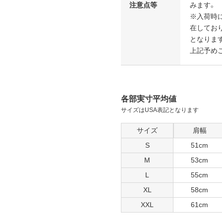
注意点等
みます。
※入荷時に「
在してお
となりま
上記予め
各部実寸平均値
サイズはUSA表記となります
サイズ
肩幅
S
51cm
M
53cm
L
55cm
XL
58cm
XXL
61cm