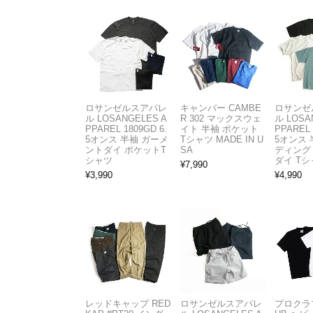
ロサンゼルスアパレ
キャンバー CAMBE
ロサンゼ
ル LOSANGELES A
R 302 マックスウェ
ル LOSA
PPAREL 1809GD 6.
イト 半袖 ポケット
PPAREL 
5オンス 半袖 ガーメ
Tシャツ MADE IN U
5オンス 
ントダイ ポケットT
SA
ディング
シャツ
ダイ Tシ
¥
7,990
¥
3,990
¥
4,990
レッドキャップ RED
ロサンゼルスアパレ
プロクラブ