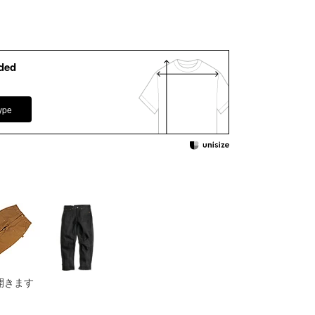
ded
ype
開きます