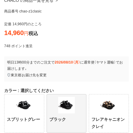
CHACO の商品一覧を見る ＞
商品番号
chao-z1clasic
定価
14,960
のところ
14,960
税込
748
ポイント進呈
明日
13時00分
までのご注文で
2026/08/10（月）
に
通常便（ヤマト運輸）
でお
届けします。
東京都
お届け先を変更
カラー
選択してください
スプリットグレー
ブラック
フレアキャニオン
クレイ