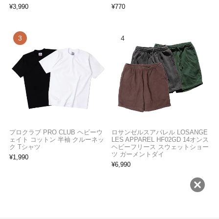
¥
3,990
¥
770
プロクラブ PRO CLUB ヘビーウ
ロサンゼルスアパレル LOSANGE
ェイト コットン 半袖 クルーネッ
LES APPAREL HF02GD 14オンス
ク Tシャツ
ヘビーフリース スウェットショー
ツ ガーメントダイ
¥
1,990
¥
6,990