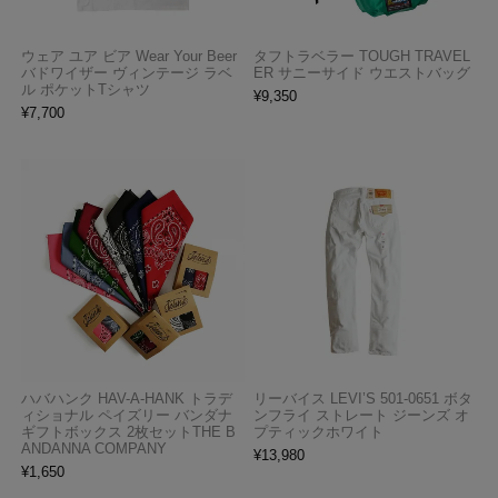
ウェア ユア ビア Wear Your Beer
タフトラベラー TOUGH TRAVEL
バドワイザー ヴィンテージ ラベ
ER サニーサイド ウエストバッグ
ル ポケットTシャツ
¥
9,350
¥
7,700
ハバハンク HAV-A-HANK トラデ
リーバイス LEVI’S 501-0651 ボタ
ィショナル ペイズリー バンダナ
ンフライ ストレート ジーンズ オ
ギフトボックス 2枚セットTHE B
プティックホワイト
ANDANNA COMPANY
¥
13,980
¥
1,650