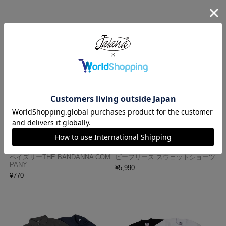
ハバハンク HAV-A-HANK バンダ
ロサンゼルスアパレル LOSANGE
ナ アメリカ製 トラディショナル
LES APPAREL HF02 14オンス ヘ
ペイズリーTHE BANDANNA COM
ビーフリース スウェットショーツ
PANY
¥
5,990
¥
770