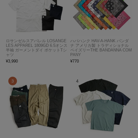
ロサンゼルスアパレル LOSANGE
ハバハンク HAV-A-HANK バンダ
LES APPAREL 1809GD 6.5オンス
ナ アメリカ製 トラディショナル
半袖 ガーメントダイ ポケットTシ
ペイズリーTHE BANDANNA COM
ャツ
PANY
¥
3,990
¥
770