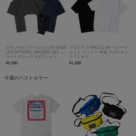
ロサンゼルスアパレル LOS ANGE
プロクラブ PRO CLUB ヘビーウ
LES APPAREL 18412GD 18/1 シ
ェイト コットン 半袖 クルーネッ
ョートスリーブ ポロTシャツ
ク Tシャツ
¥
6,990
¥
1,990
今週のベストセラー