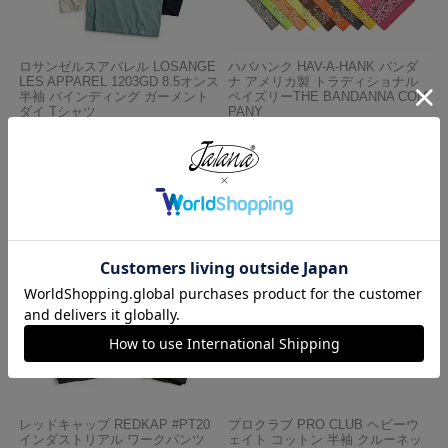
ロサンゼルスアパレル LOSANGE
ハバハンク HAV-A-HANK バンダ
LES APPAREL 1203GD 8.5オンス
ナ アメリカ製 トラディショナル
半袖 バインディング ガーメント
ペイズリーTHE BANDANNA COM
ダイ Tシャツ
PANY
¥
4,990
¥
770
レッドキャップ REDKAP #PT20
プロクラブ PRO CLUB ヘビーウ
インダストリアル ワークパンツ
ェイト コットン 半袖 クルーネッ