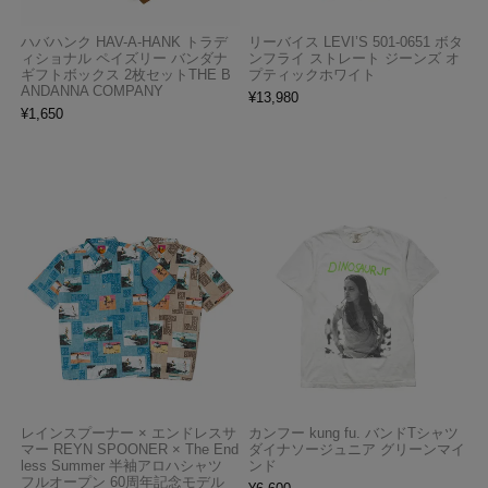
ハバハンク HAV-A-HANK トラデ
リーバイス LEVI’S 501-0651 ボタ
ィショナル ペイズリー バンダナ
ンフライ ストレート ジーンズ オ
ギフトボックス 2枚セットTHE B
プティックホワイト
ANDANNA COMPANY
¥
13,980
¥
1,650
レインスプーナー × エンドレスサ
カンフー kung fu. バンドTシャツ
マー REYN SPOONER × The End
ダイナソージュニア グリーンマイ
less Summer 半袖アロハシャツ
ンド
フルオープン 60周年記念モデル