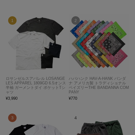
ロサンゼルスアパレル LOSANGE
ハバハンク HAV-A-HANK バンダ
LES APPAREL 1809GD 6.5オンス
ナ アメリカ製 トラディショナル
半袖 ガーメントダイ ポケットTシ
ペイズリーTHE BANDANNA COM
ャツ
PANY
¥
3,990
¥
770