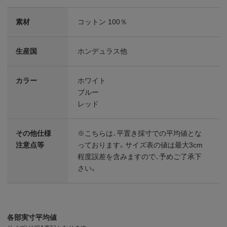
素材
コットン 100％
生産国
ホンデュラス他
カラー
ホワイト
ブルー
レッド
その他仕様
※こちらは、平置き採寸での平均値とな
注意点等
っております。サイズ表の値は最大3cm
程度誤差を含みますので、予めご了承下
さい。
各部実寸平均値