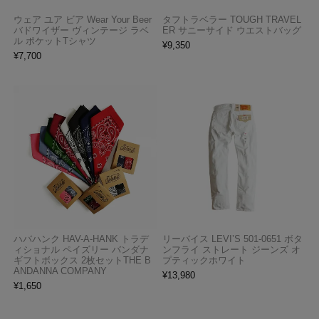
ウェア ユア ビア Wear Your Beer
タフトラベラー TOUGH TRAVEL
バドワイザー ヴィンテージ ラベ
ER サニーサイド ウエストバッグ
ル ポケットTシャツ
¥
9,350
¥
7,700
ハバハンク HAV-A-HANK トラデ
リーバイス LEVI’S 501-0651 ボタ
ィショナル ペイズリー バンダナ
ンフライ ストレート ジーンズ オ
ギフトボックス 2枚セットTHE B
プティックホワイト
ANDANNA COMPANY
¥
13,980
¥
1,650