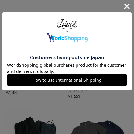
レッドキャップ REDKAP #PT20
プロクラブ PRO CLUB ヘビーウ
インダストリアル ワークパンツ
ェイト コットン 半袖 クルーネッ
ク Tシャツ
¥
7,700
¥
1,990