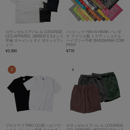
ロサンゼルスアパレル LOSANGE
ハバハンク HAV-A-HANK バンダ
LES APPAREL 1809GD 6.5オンス
ナ アメリカ製 トラディショナル
半袖 ガーメントダイ ポケットTシ
ペイズリーTHE BANDANNA COM
ャツ
PANY
¥
3,990
¥
770
プロクラブ PRO CLUB ヘビーウ
ロサンゼルスアパレル LOSANGE
ェイト コットン 半袖 クルーネッ
LES APPAREL HF02GD 14オンス