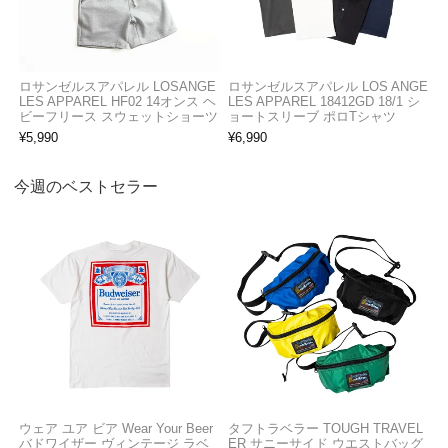
ロサンゼルスアパレル LOSANGE
ロサンゼルスアパレル LOS ANGE
LES APPAREL HF02 14オンス ヘ
LES APPAREL 18412GD 18/1 シ
ビーフリース スウェットショーツ
ョートスリーブ ポロTシャツ
¥
5,990
¥
6,990
今週のベストセラー
ウェア ユア ビア Wear Your Beer
タフトラベラー TOUGH TRAVEL
バドワイザー ヴィンテージ ラベ
ER サニーサイド ウエストバッグ