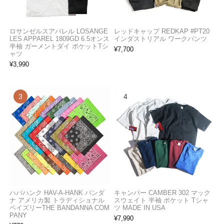
ロサンゼルスアパレル LOSANGE
レッドキャップ REDKAP #PT20
LES APPAREL 1809GD 6.5オンス
インダストリアル ワークパンツ
半袖 ガーメントダイ ポケットTシ
¥
7,700
ャツ
¥
3,990
ハバハンク HAV-A-HANK バンダ
キャンバー CAMBER 302 マック
ナ アメリカ製 トラディショナル
スウェイト 半袖 ポケット Tシャ
ペイズリーTHE BANDANNA COM
ツ MADE IN USA
PANY
¥
7,990