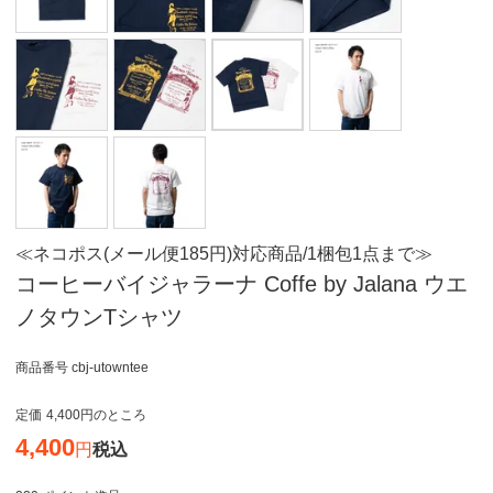
≪ネコポス(メール便185円)対応商品/1梱包1点まで≫
コーヒーバイジャラーナ Coffe by Jalana ウエ
ノタウンTシャツ
商品番号
cbj-utowntee
定価
4,400
のところ
4,400
税込