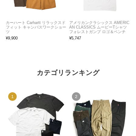
カーハート Carhartt リラックスド
アメリカンクラシックス AMERIC
フィット キャンバスワークショー
AN CLASSICS ムービーTシャツ
ツ
フォレストガンプ ロゴ＆ベンチ
¥
9,900
¥
5,747
カテゴリランキング