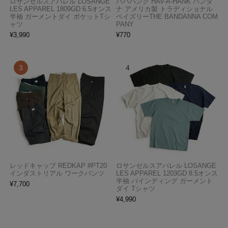
ロサンゼルスアパレル LOSANGE
ハバハンク HAV-A-HANK バンダ
LES APPAREL 1809GD 6.5オンス
ナ アメリカ製 トラディショナル
半袖 ガーメントダイ ポケットTシ
ペイズリーTHE BANDANNA COM
ャツ
PANY
¥
3,990
¥
770
レッドキャップ REDKAP #PT20
ロサンゼルスアパレル LOSANGE
インダストリアル ワークパンツ
LES APPAREL 1203GD 8.5オンス
半袖 バインディング ガーメント
¥
7,700
ダイ Tシャツ
¥
4,990