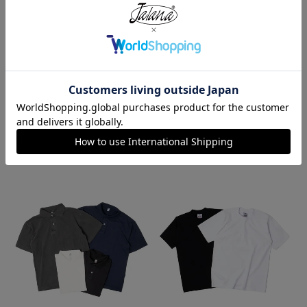
ハバハンク HAV-A-HANK バンダ
ロサンゼルスアパレル LOSANGE
ナ アメリカ製 トラディショナル
LES APPAREL HF02 14オンス ヘ
ペイズリーTHE BANDANNA COM
ビーフリース スウェットショーツ
PANY
¥
5,990
¥
770