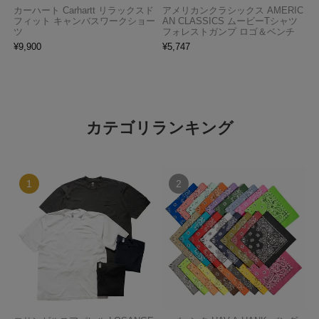
カーハート Carhartt リラックスド
アメリカンクラシックス AMERIC
フィット キャンバスワークショー
AN CLASSICS ムービーTシャツ
ツ
フォレストガンプ ロゴ＆ベンチ
¥
9,900
¥
5,747
カテゴリランキング