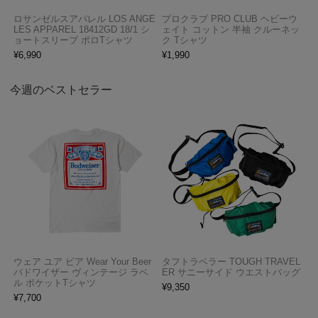
ロサンゼルスアパレル LOS ANGE
プロクラブ PRO CLUB ヘビーウ
LES APPAREL 18412GD 18/1 シ
ェイト コットン 半袖 クルーネッ
ョートスリーブ ポロTシャツ
ク Tシャツ
¥
6,990
¥
1,990
今週のベストセラー
ウェア ユア ビア Wear Your Beer
タフトラベラー TOUGH TRAVEL
バドワイザー ヴィンテージ ラベ
ER サニーサイド ウエストバッグ
ル ポケットTシャツ
¥
9,350
¥
7,700