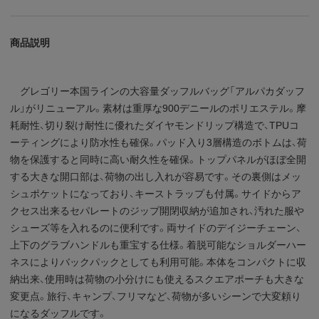
商品説明
グレゴリー本国ラインの大容量ダッフルバッグ「アルパカダッフ
ル」がリニューアル。素材は重厚な900デニールのポリエステル。摩
耗耐性、切り裂け耐性に優れたダイヤモンドリップ構造で、TPUコ
ーティングにより防水性も確保。パッド入り3層構造のボトムは、荷
物を保護すると同時に高い耐久性を確保。トップパネルがほぼ全開
する大きな開口部は、荷物の出し入れが容易です。その裏側はメッ
シュポケットになっており、キーストラップも付属。サイドからア
クセス出来るセパレートのジップ開閉収納が追加され、汚れた服や
シューズ等を入れるのに便利です。両サイドのデイジーチェーン、
上下のグラブハンドルも重宝する仕様。着脱可能なショルダーハー
ネスによりバックパックとしても利用可能。本体をコンパクトに収
納出来、使用時は荷物の小分けにも使えるスクエアポーチも大きな
変更点。旅行、キャンプ、フリマなど、荷物が多いシーンで大変頼り
になるダッフルです。