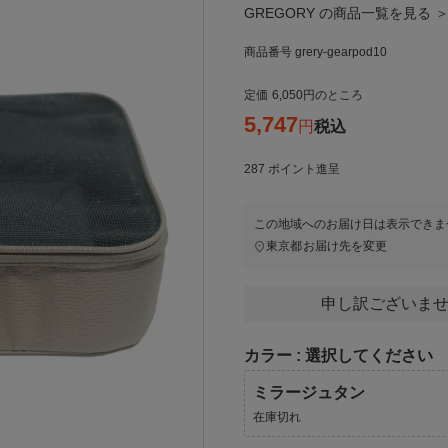
GREGORY の商品一覧を見る 
商品番号
grery-gearpod10
定価
6,050
のところ
5,747
税込
287
ポイント進呈
この地域へのお届け日は表示できま
東京都
お届け先を変更
申し訳ございませ
カラー
選択してください
ミラージュタン
在庫切れ