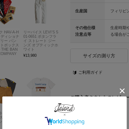
生産国
フィリピ
その他仕様
生産時期
 HAV-A-H
リーバイス LEVI’S 5
注意点等
る場合が
トラディショナ
01-0651 ボタンフラ
ズリー バン
イ ストレート ジー
フトボックス
ンズ オプティックホ
THE BAN
ワイト
COMPANY
サイズの測り方
¥
13,980
ご利用ガイド
ご購入者さまからのレビュ
レビューを書く
Carhartt
アメリカンクラシッ
スドフィッ
クス AMERICAN CL
ンバスワーク
ASSICS ムービーT
シャツ フォレストガ