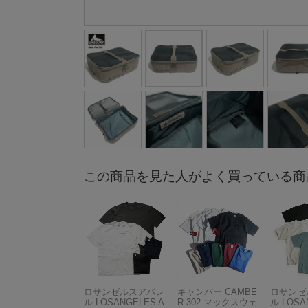
この商品を見た人がよく買っている商
ロサンゼルスアパレ
キャンバー CAMBE
ロサンゼ
ル LOSANGELES A
R 302 マックスウェ
ル LOSA