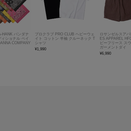
A-HANK バンダナ
プロクラブ PRO CLUB ヘビーウェ
ロサンゼルスアパレ
ディショナル ペイ
イト コットン 半袖 クルーネック T
ES APPAREL H
ANNA COMPANY
シャツ
ビーフリース ス
ガーメントダイ
¥
1,990
¥
6,990