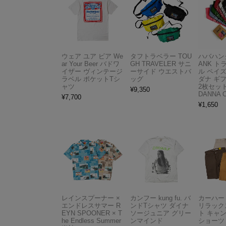
ウェア ユア ビア We
タフトラベラー TOU
ハバハンク
ar Your Beer バドワ
GH TRAVELER サニ
ANK 
イザー ヴィンテージ
ーサイド ウエストバ
ル ペイ
ラベル ポケットTシ
ッグ
ダナ ギ
ャツ
2枚セット
¥
9,350
DANNA 
¥
7,700
¥
1,650
レインスプーナー ×
カンフー kung fu. バ
カーハート 
エンドレスサマー R
ンドTシャツ ダイナ
リラック
EYN SPOONER × T
ソージュニア グリー
ト キャ
he Endless Summer
ンマインド
ショーツ