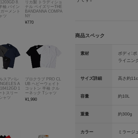
1203GD 8.
リカ製 トラディショ
半袖 バイン
ナル ペイズリーTHE
 ガーメント
BANDANNA COMPA
ャツ
NY
¥
770
商品スペック
素材
ボディ：ポ
ライニング
サイズ詳細
高さ約11c
ルスアパレ
プロクラブ PRO CL
ANGELES A
UB ヘビーウェイト
18412GD 1
コットン 半袖 クル
ョートスリー
ーネック Tシャツ
容量
約10L
Tシャツ
¥
1,990
重量
約300g
カラー
ミラージ