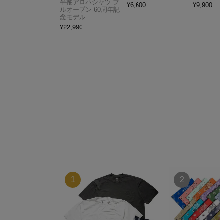
半袖アロハシャツ フ
¥
6,600
¥
9,900
ルオープン 60周年記
念モデル
¥
22,990