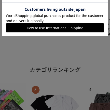
ンプ ロゴ＆ベンチ
¥
5,747
この商品が属するカテゴリ
HOME
アイテムから選ぶ
小物
グレゴリー GREGORY アルパカ
HOME
ブランドから選ぶ
G
GR
HOME
全ての商品
グレゴリー G
カテゴリランキング