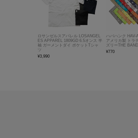
ロサンゼルスアパレル LOSANGEL
ハバハンク HAV-
ES APPAREL 1809GD 6.5オンス 半
アメリカ製 トラ
袖 ガーメントダイ ポケットTシャ
ズリーTHE BAND
ツ
¥
770
¥
3,990