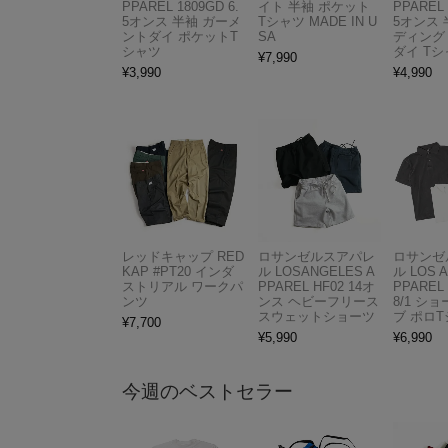
PPAREL 1809GD 6.
イト 半袖 ポケット
PPAREL 
5オンス 半袖 ガーメ
Tシャツ MADE IN U
5オンス 
ントダイ ポケットT
SA
ディング
シャツ
ダイ Tシ
¥
7,990
¥
3,990
¥
4,990
レッドキャップ RED
ロサンゼルスアパレ
ロサンゼ
KAP #PT20 インダ
ル LOSANGELES A
ル LOS 
ストリアル ワークパ
PPAREL HF02 14オ
PPAREL 
ンツ
ンス ヘビーフリース
8/1 シ
スウェットショーツ
ブ ポロ
¥
7,700
¥
5,990
¥
6,990
今週のベストセラー