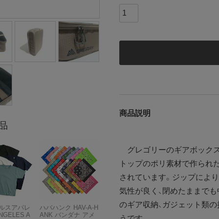
商品説明
品
グレゴリーのギアボックス「
トップのポリ素材で作られ
されています。ジップにより
気性が良く、閉めたままでも
のギア収納、ガジェット類の
ルスアパレ
ハバハンク HAV-A-H
NGELES A
ANK バンダナ アメ
うです。