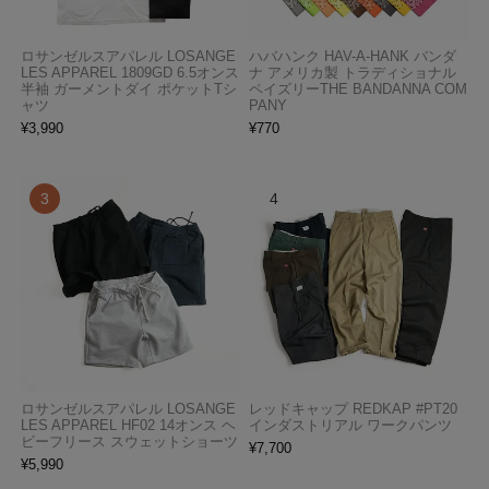
ロサンゼルスアパレル LOSANGE
ハバハンク HAV-A-HANK バンダ
LES APPAREL 1809GD 6.5オンス
ナ アメリカ製 トラディショナル
半袖 ガーメントダイ ポケットTシ
ペイズリーTHE BANDANNA COM
ャツ
PANY
¥
3,990
¥
770
ロサンゼルスアパレル LOSANGE
レッドキャップ REDKAP #PT20
LES APPAREL HF02 14オンス ヘ
インダストリアル ワークパンツ
ビーフリース スウェットショーツ
¥
7,700
¥
5,990