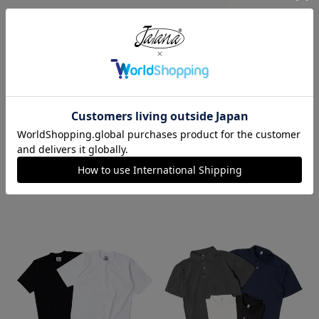
レッドキャップ REDKAP #PT20
ロサンゼルスアパレル LOSANGE
インダストリアル ワークパンツ
LES APPAREL HF02 14オンス ヘ
ビーフリース スウェットショーツ
¥
7,700
¥
5,990