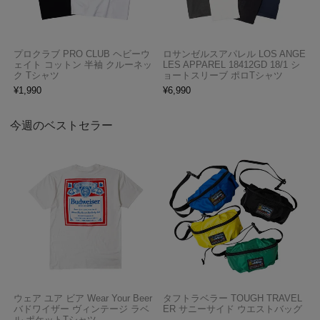
プロクラブ PRO CLUB ヘビーウ
ロサンゼルスアパレル LOS ANGE
ェイト コットン 半袖 クルーネッ
LES APPAREL 18412GD 18/1 シ
ク Tシャツ
ョートスリーブ ポロTシャツ
¥
1,990
¥
6,990
今週のベストセラー
ウェア ユア ビア Wear Your Beer
タフトラベラー TOUGH TRAVEL
バドワイザー ヴィンテージ ラベ
ER サニーサイド ウエストバッグ
ル ポケットTシャツ