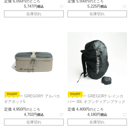
定価
6,050
定価
5,500
のところ
のところ
5,747
5,225
税込
税込
在庫切れ
在庫切れ
5%OFF
5%OFF
グレゴリー GREGORY アルパカ
グレゴリー GREGORY レインカ
ギアポッド5
バー 30L オブシディアンブラック
定価
4,950
定価
4,400
のところ
のところ
4,702
4,180
税込
税込
在庫切れ
在庫切れ