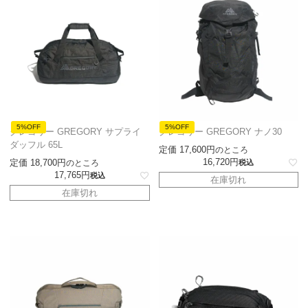
5%OFF
5%OFF
グレゴリー GREGORY サプライ
グレゴリー GREGORY ナノ30
ダッフル 65L
定価
17,600
のところ
16,720
定価
18,700
のところ
税込
17,765
税込
在庫切れ
在庫切れ