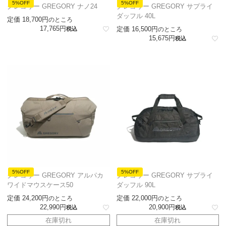
5%OFF
5%OFF
グレゴリー GREGORY ナノ24
グレゴリー GREGORY サプライ
ダッフル 40L
定価
18,700
のところ
17,765
定価
16,500
税込
のところ
15,675
税込
5%OFF
5%OFF
グレゴリー GREGORY アルパカ
グレゴリー GREGORY サプライ
ワイドマウスケース50
ダッフル 90L
定価
24,200
定価
22,000
のところ
のところ
22,990
20,900
税込
税込
在庫切れ
在庫切れ