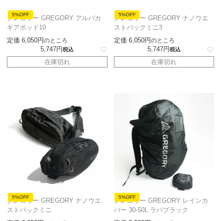
5%OFF
5%OFF
グレゴリー GREGORY アルパカ
グレゴリー GREGORY ナノウエ
ギアポッド10
ストパックミニ3
定価
6,050
定価
6,050
のところ
のところ
5,747
5,747
税込
税込
在庫切れ
在庫切れ
5%OFF
5%OFF
グレゴリー GREGORY ナノウエ
グレゴリー GREGORY レインカ
ストパックミニ
バー 30-50L ラバブラック