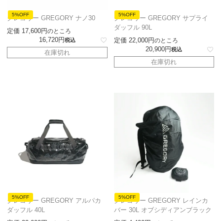
5%OFF
5%OFF
グレゴリー GREGORY ナノ30
グレゴリー GREGORY サプライ
ダッフル 90L
定価
17,600
のところ
16,720
定価
22,000
税込
のところ
20,900
税込
在庫切れ
在庫切れ
5%OFF
5%OFF
グレゴリー GREGORY アルパカ
グレゴリー GREGORY レインカ
ダッフル 40L
バー 30L オブシディアンブラック