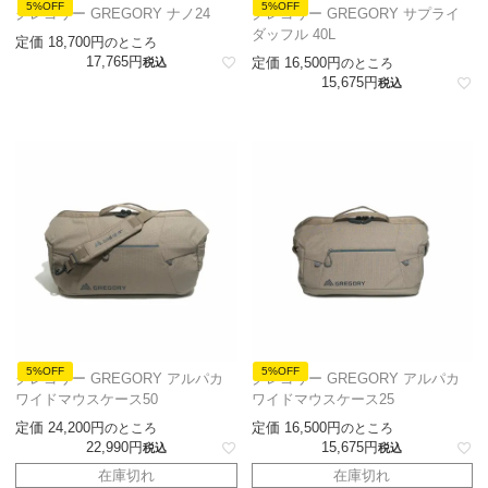
5%OFF
5%OFF
グレゴリー GREGORY ナノ24
グレゴリー GREGORY サプライ
ダッフル 40L
定価
18,700
のところ
17,765
定価
16,500
税込
のところ
15,675
税込
5%OFF
5%OFF
グレゴリー GREGORY アルパカ
グレゴリー GREGORY アルパカ
ワイドマウスケース50
ワイドマウスケース25
定価
24,200
定価
16,500
のところ
のところ
22,990
15,675
税込
税込
在庫切れ
在庫切れ