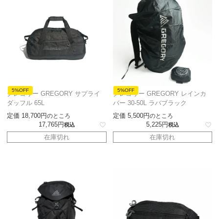
5%OFF
5%OFF
グレゴリー GREGORY サプライ
グレゴリー GREGORY レインカ
ダッフル 65L
バー 30-50L ラバブラック
定価
18,700
定価
5,500
のところ
のところ
17,765
5,225
税込
税込
在庫切れ
在庫切れ