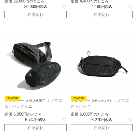
定価
22,000
定価
4,400
のところ
のところ
20,900
4,180
税込
税込
在庫切れ
在庫切れ
5%OFF
5%OFF
グレゴリー GREGORY ナノウエ
グレゴリー GREGORY ナノウエ
ストパックミニ
ストパック
定価
6,050
定価
6,600
のところ
のところ
5,747
6,270
税込
税込
在庫切れ
在庫切れ