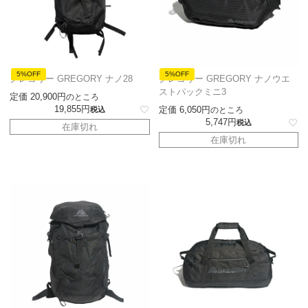
5%OFF
5%OFF
グレゴリー GREGORY ナノ28
グレゴリー GREGORY ナノウエ
ストパックミニ3
定価
20,900
のところ
19,855
定価
6,050
税込
のところ
5,747
税込
在庫切れ
在庫切れ