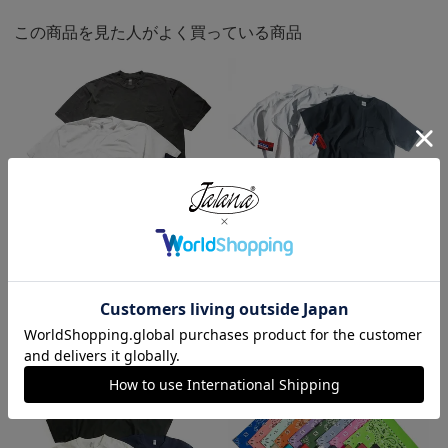
この商品を見た人がよく買っている商品
ロサンゼルスアパレル LOSANGE
キャンバー CAMBER 302 マック
LES APPAREL 1809GD 6.5オンス
スウェイト 半袖 ポケット Tシャ
半袖 ガーメントダイ ポケットTシ
ツ MADE IN USA
ャツ
¥
7,990
¥
3,990