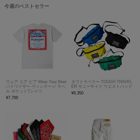
今週のベストセラー
ウェア ユア ビア Wear Your Beer
タフトラベラー TOUGH TRAVEL
バドワイザー ヴィンテージ ラベ
ER サニーサイド ウエストバッグ
ル ポケットTシャツ
¥
9,350
¥
7,700