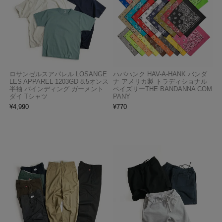
ロサンゼルスアパレル LOSANGE
ハバハンク HAV-A-HANK バンダ
LES APPAREL 1203GD 8.5オンス
ナ アメリカ製 トラディショナル
半袖 バインディング ガーメント
ペイズリーTHE BANDANNA COM
ダイ Tシャツ
PANY
¥
4,990
¥
770