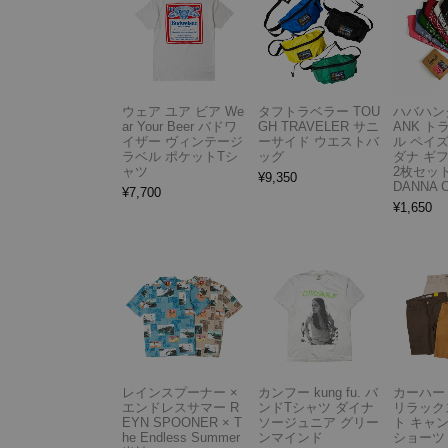
ウェア ユア ビア We
タフトラベラー TOU
ハバハンク
ar Your Beer バドワ
GH TRAVELER サニ
ANK 
イザー ヴィンテージ
ーサイド ウエストバ
ル ペイ
ラベル ポケットTシ
ッグ
ダナ ギ
ャツ
2枚セット
¥
9,350
DANNA 
¥
7,700
¥
1,650
レインスプーナー ×
カンフー kung fu. バ
カーハート 
エンドレスサマー R
ンドTシャツ ダイナ
リラック
EYN SPOONER × T
ソージュニア グリー
ト キャ
he Endless Summer
ンマインド
ショーツ