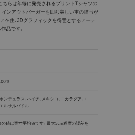
こちらは年毎に発売されるプリントTシャツの
ム」。インアウトバーガーを囲む美しい車の描写が
ア在住、3Dグラフィックを得意とするアーテ
る作品です。
100％
ホンデュラス、ハイチ、メキシコ、ニカラグア、エ
、エルサルバドル
表の値は実寸平均値です。最大3cm程度の誤差を
。