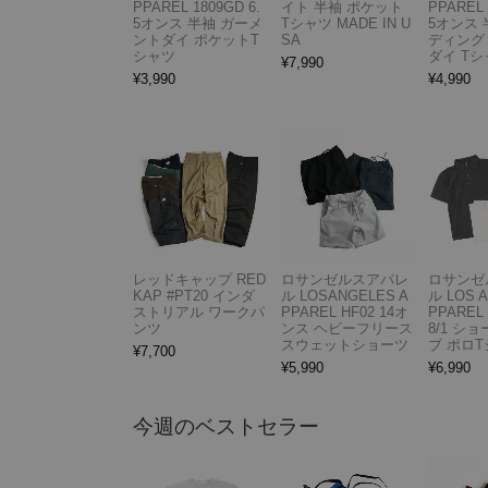
PPAREL 1809GD 6.
イト 半袖 ポケット
PPAREL 
5オンス 半袖 ガーメ
Tシャツ MADE IN U
5オンス 
ントダイ ポケットT
SA
ディング
シャツ
ダイ Tシ
¥
7,990
¥
3,990
¥
4,990
レッドキャップ RED
ロサンゼルスアパレ
ロサンゼ
KAP #PT20 インダ
ル LOSANGELES A
ル LOS 
ストリアル ワークパ
PPAREL HF02 14オ
PPAREL 
ンツ
ンス ヘビーフリース
8/1 シ
スウェットショーツ
ブ ポロ
¥
7,700
¥
5,990
¥
6,990
今週のベストセラー