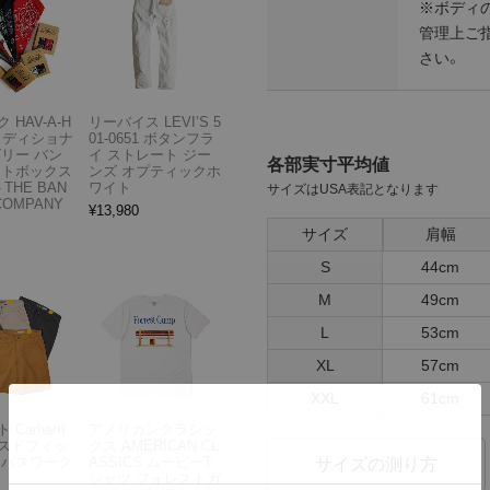
※ボディ
管理上ご
さい。
 HAV-A-H
リーバイス LEVI’S 5
トラディショナ
01-0651 ボタンフラ
ズリー バン
イ ストレート ジー
各部実寸平均値
フトボックス
ンズ オプティックホ
THE BAN
ワイト
サイズはUSA表記となります
COMPANY
¥
13,980
サイズ
肩幅
S
44cm
M
49cm
L
53cm
XL
57cm
XXL
61cm
Carhartt
アメリカンクラシッ
スドフィッ
クス AMERICAN CL
ンバスワーク
ASSICS ムービーT
サイズの測り方
シャツ フォレストガ