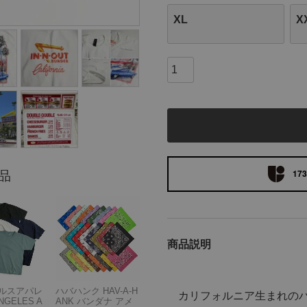
XL
X
173
品
商品説明
ルスアパレ
ハバハンク HAV-A-H
カリフォルニア生まれのハ
NGELES A
ANK バンダナ アメ