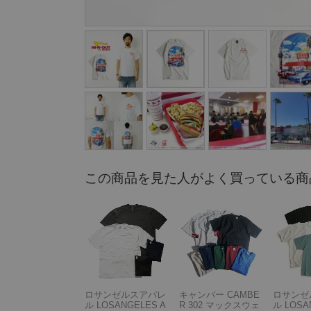
この商品を見た人がよく買っている商
ロサンゼルスアパレ
キャンバー CAMBE
ロサンゼ
ル LOSANGELES A
R 302 マックスウェ
ル LOSA