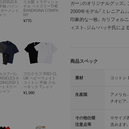
1203GD 8.
リカ製 トラディショ
ガー」のオリジナルグッズ。
半袖 バイン
ナル ペイズリーTHE
 ガーメント
BANDANNA COMPA
2000年モデル「ミレニア
ャツ
NY
印象的な一枚。カリフォルニ
¥
770
ィスト、ジム・ハッチ氏によ
商品スペック
ルスアパレ
プロクラブ PRO CL
素材
コットン 
ANGELES A
UB ヘビーウェイト
18412GD 1
コットン 半袖 クル
ョートスリー
ーネック Tシャツ
Tシャツ
¥
1,990
生産国
アメリカ、
チオピア
その他仕様
※サイズ
注意点等
含みます