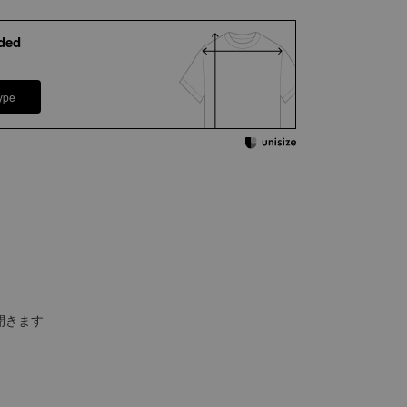
ded
ype
開きます