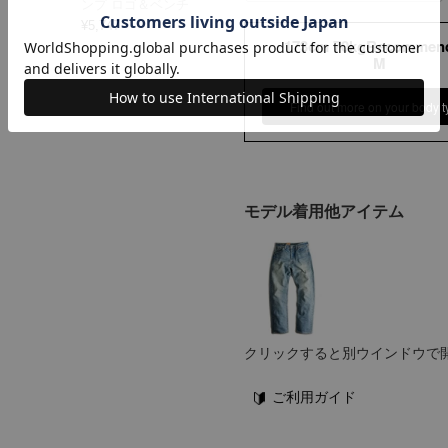
ンプ ロゴ＆ベンチ
¥
5,747
173cm 70kgRecommen
M
Find out more on your body t
モデル着用他アイテム
クリックすると別ウインドウで
ご利用ガイド