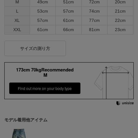
M
49cm
51cm
72cm
20cm
L
53cm
57cm
74cm
21cm
XL
57cm
61cm
77cm
22cm
XXL
61cm
66cm
81cm
23cm
サイズの測り方
173cm 70kgRecommended
M
Find out more on your body type
モデル着用他アイテム