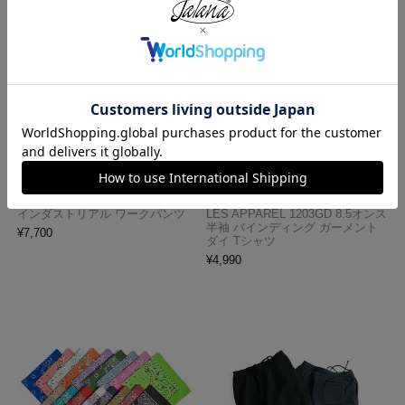
レッドキャップ REDKAP #PT20
ロサンゼルスアパレル LOSANGE
インダストリアル ワークパンツ
LES APPAREL 1203GD 8.5オンス
半袖 バインディング ガーメント
¥
7,700
ダイ Tシャツ
¥
4,990