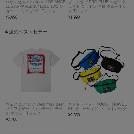
ロサンゼルスアパレル LOS ANGE
プロクラブ PRO CLUB ヘビーウ
LES APPAREL 18412GD 18/1 シ
ェイト コットン 半袖 クルーネッ
ョートスリーブ ポロTシャツ
ク Tシャツ
¥
6,990
¥
1,990
今週のベストセラー
ウェア ユア ビア Wear Your Beer
タフトラベラー TOUGH TRAVEL
バドワイザー ヴィンテージ ラベ
ER サニーサイド ウエストバッグ
ル ポケットTシャツ
¥
9,350
¥
7,700