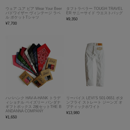
ウェア ユア ビア Wear Your Beer
タフトラベラー TOUGH TRAVEL
バドワイザー ヴィンテージ ラベ
ER サニーサイド ウエストバッグ
ル ポケットTシャツ
¥
9,350
¥
7,700
ハバハンク HAV-A-HANK トラデ
リーバイス LEVI’S 501-0651 ボタ
ィショナル ペイズリー バンダナ
ンフライ ストレート ジーンズ オ
ギフトボックス 2枚セットTHE B
プティックホワイト
ANDANNA COMPANY
¥
13,980
¥
1,650