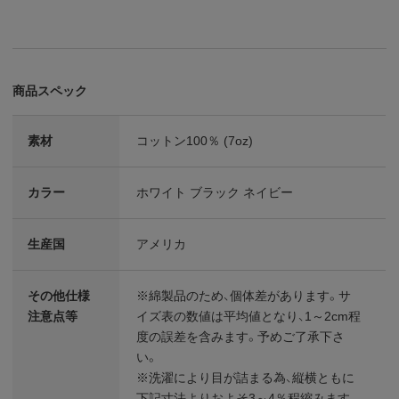
商品スペック
素材
コットン100％ (7oz)
カラー
ホワイト ブラック ネイビー
生産国
アメリカ
その他仕様
※綿製品のため、個体差があります。サ
注意点等
イズ表の数値は平均値となり、1～2cm程
度の誤差を含みます。予めご了承下さ
い。
※洗濯により目が詰まる為、縦横ともに
下記寸法よりおよそ3～4％程縮みます。