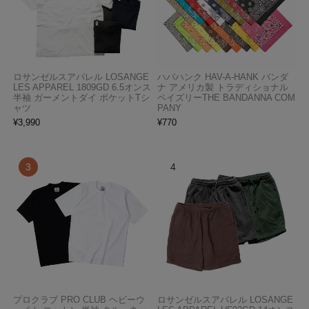
ロサンゼルスアパレル LOSANGE
ハバハンク HAV-A-HANK バンダ
LES APPAREL 1809GD 6.5オンス
ナ アメリカ製 トラディショナル
半袖 ガーメントダイ ポケットTシ
ペイズリーTHE BANDANNA COM
ャツ
PANY
¥
3,990
¥
770
プロクラブ PRO CLUB ヘビーウ
ロサンゼルスアパレル LOSANGE