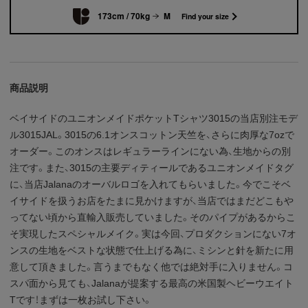
173cm / 70kg
M
Find your size
商品説明
ベイサイドのユニオンメイドポケットTシャツ3015の当店別注モデ
ル3015JAL。3015の6.1オンスコットン天竺を、さらに肉厚な7ozで
オーダー。このオンスはレギュラーラインにない為、生地からの別
注です。また、3015の主要ディティールであるユニオンメイドタグ
に、当店Jalanaのオーバルロゴを入れてもらいました。今でこそベ
イサイドを扱うお店をたまに見かけますが、当店ではまだどこもや
ってない頃から直輸入販売していました。そのパイプがあるからこ
そ実現したスペシャルメイク。実は今回、プロダクションにない7オ
ンスの生地をベストな状態で仕上げる為に、ミシンと針を新たに用
意して頂きました。言うまでもなく他では絶対手に入りません。コ
スパ面から見ても、Jalanaが提案する最高の米国製ヘビーウエイト
Tです！まずは一枚お試し下さい。