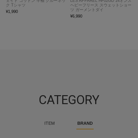
ェイト コットン 半袖 クルーネッ
LES APPAREL HF02GD 14オンス
ク Tシャツ
ヘビーフリース スウェットショー
ツ ガーメントダイ
¥
1,990
¥
6,990
CATEGORY
ITEM
BRAND