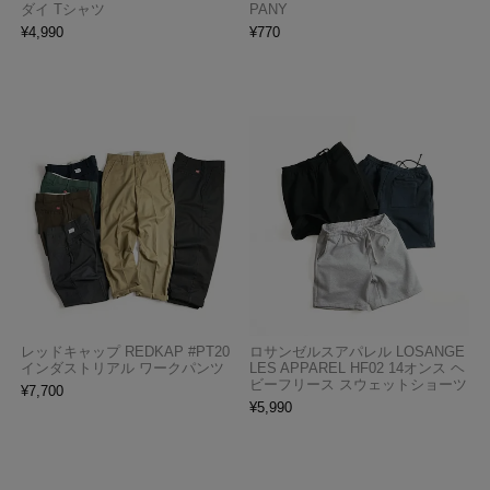
ダイ Tシャツ
PANY
¥
4,990
¥
770
レッドキャップ REDKAP #PT20
ロサンゼルスアパレル LOSANGE
インダストリアル ワークパンツ
LES APPAREL HF02 14オンス ヘ
ビーフリース スウェットショーツ
¥
7,700
¥
5,990