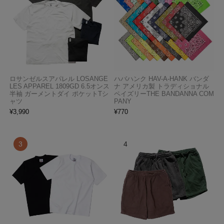
ロサンゼルスアパレル LOSANGE
ハバハンク HAV-A-HANK バンダ
LES APPAREL 1809GD 6.5オンス
ナ アメリカ製 トラディショナル
半袖 ガーメントダイ ポケットTシ
ペイズリーTHE BANDANNA COM
ャツ
PANY
¥
3,990
¥
770