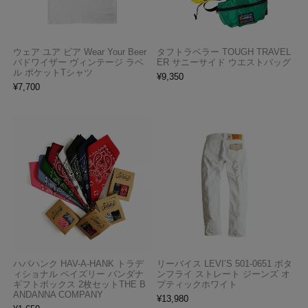
ウェア ユア ビア Wear Your Beer
タフトラベラー TOUGH TRAVEL
バドワイザー ヴィンテージ ラベ
ER サニーサイド ウエストバッグ
ル ポケットTシャツ
¥
9,350
¥
7,700
ハバハンク HAV-A-HANK トラデ
リーバイス LEVI’S 501-0651 ボタ
ィショナル ペイズリー バンダナ
ンフライ ストレート ジーンズ オ
ギフトボックス 2枚セットTHE B
プティックホワイト
ANDANNA COMPANY
¥
13,980