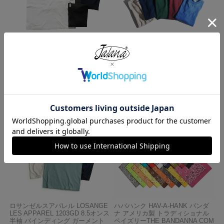
ロサンゼルスアパレル LOSANGE
キャンバー CAMBER 302 マック
LES APPAREL 1809GD 6.5オンス
スウェイト 半袖 ポケット Tシャ
半袖 ガーメントダイ ポケットTシ
ツ MADE IN USA
ャツ
¥
7,990
¥
3,990
ロサンゼルスアパレル LOSANGE
ハバハンク HAV-A-HANK バンダ
LES APPAREL 1203GD 8.5オンス
ナ アメリカ製 トラディショナル
半袖 バインディング ガーメント
ペイズリーTHE BANDANNA COM