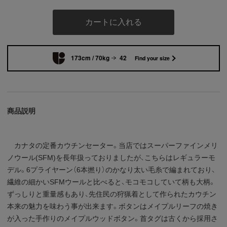
カートに入れる
173cm / 70kg
42
Find your size
商品説明
カナタの定番カウチンセーター。当店ではスーパーファインメリ
ノウール(SFM)を長年扱っておりましたが、こちらはレギュラーモ
デル。6プライヤーン（6本撚り）のかなり太い毛糸で編まれており、
繊維の細かいSFMウールと比べると、モコモコしていて柄も大柄。
ずっしりと重量感もあり、先住民の狩猟着として作られたカウチン
本来の魅力を味わう事が出来ます。ボタンはメイプルリーフの焼き
が入った手作りのメイプルウッドボタン。首タグは古くから採用さ